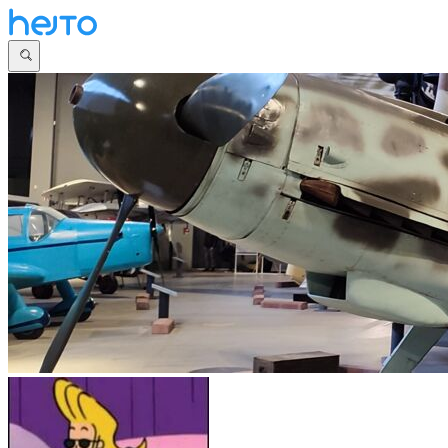
Główna
Dyskusje
Najnowsze
Społeczności
Zaloguj się