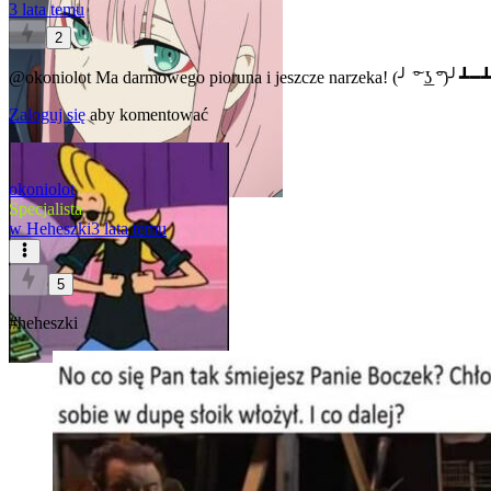
3 lata temu
2
@okoniolot
Ma darmowego pioruna i jeszcze narzeka! (╯ ͠° ͟ʖ ͡°)╯┻━
Zaloguj się
aby komentować
okoniolot
Specjalista
w
Heheszki
3 lata temu
5
#heheszki