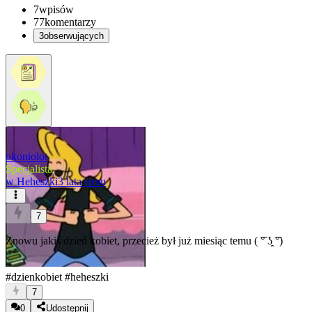
7
wpisów
77
komentarzy
3
obserwujących
okoniolot
Specjalista
w
Heheszki
3 lata temu
7
Znowu jakiś dzień kobiet, przecież był już miesiąc temu ( ͡° ʖ̯ ͡°)
#dzienkobiet
#heheszki
7
0
Udostępnij