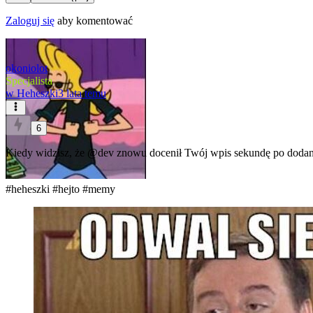
Zaloguj się
aby komentować
okoniolot
Specjalista
w
Heheszki
3 lata temu
6
Kiedy widzisz, że
@dev
znowu docenił Twój wpis sekundę po dodan
#heheszki
#hejto
#memy