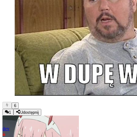
6
1
Udostępnij
dev