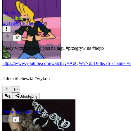
okoniolot
Specjalista
w
Hydepark
3 lata temu
10
Kiedy wrzucisz swój post na tagu
#przegryw
na
#hejto
https://www.youtube.com/watch?v=A6QWvNd5DF8&ab_channel=
#afera
#heheszki
#wykop
10
1
Udostępnij
Petrorogal
3 lata temu
7
@okoniolot