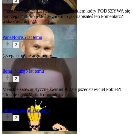
3
@zegar
ale co jeśli jesteś tylko człowiekiem który PODSZYWA się
pod zegar? skoro jesteś zegarem to jak napisałeś ten komentarz?
wskazówkami???
PapaNorris
5 lat temu
2
@zegar
mocne argumenty
Ilona_Muzg
5 lat temu
2
Menskie szowinistyczne świnie! A dzie pszedstawiciel kobiet?!
Głosóje na
@MariaKonopnicka
lubieplackijohn
5 lat temu
2
@Admiral
To jest sztos nad sztosy!