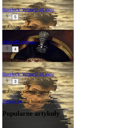
Havelock_Vetinari
5 lat temu
5
@Admiral
dziekuje
Admiral
5 lat temu
4
@zegar
jakoś podejrzanie to brzmi
Havelock_Vetinari
5 lat temu
3
@Admirał
zapisuje mema!
Zaloguj się
aby komentować
Popularne artykuły