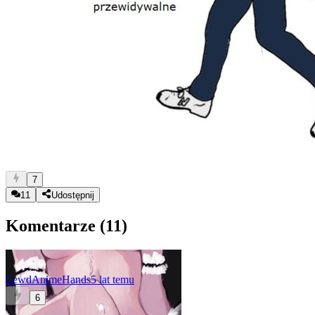
7
11
Udostępnij
Komentarze (
11
)
LewdAnimeHands
5 lat temu
6