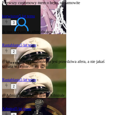
Pierwszy customowy mem o hejto, niesamowite
kurwiszon
5 lat temu
3
Ja tam czekam na afere zbozowa
Rastablasta
5 lat temu
2
@ku⁎⁎⁎⁎zon j⁎⁎ać zboże, to jest prawdziwa afera, a nie jakaś
szmata w słomie.
Rastablasta
5 lat temu
2
@Admiral
przepiękne dzieło Admirale
Admiral
5 lat temu