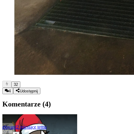
32
4
Udostępnij
Komentarze (
4
)
eloyard
2 miesiące temu