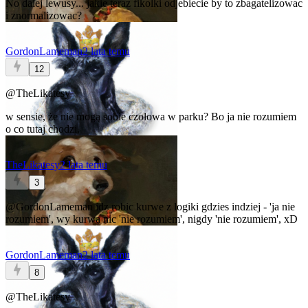
No dalej lewusy... jakie teraz fikolki odjebiecie by to zbagatelizowac
i znormalizowac?
GordonLameman
2 lata temu
12
@TheLikatesy
w sensie, że nie mogą sobie czołowa w parku? Bo ja nie rozumiem
o co tutaj chodzi.
TheLikatesy
2 lata temu
3
@GordonLameman
idz robic kurwe z logiki gdzies indziej - 'ja nie
rozumiem', wy kurwa nic 'nie rozumiem', nigdy 'nie rozumiem', xD
GordonLameman
2 lata temu
8
@TheLikatesy