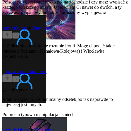
Polsce jest więcej stref no-go niż na zachodzie i czy masz wypisać z
każdego większego miasta. Uprosciłem Ci nawet do dwóch, a ty
zgrywasz głupa i wychodzi, że farmazony wypisujesz xd
maximilianan
★
2 lata temu
0
@Zelich
oho, ktoś tu nie rozumie ironii. Mogę ci podać takie
miejsce z Poznania (Kanałowa/Kolejowa) i Włocławka
(Szpichlerna).
jajkosadzone
2 lata temu
0
@JanPapiez2
A tak w ogole to jest minimalny odsetek,bo tak naprawde to
najwiecej jest innych.
Po prostu typowa manipulacja i smiech
nbzwdsdzbcps
★
2 lata temu