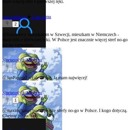
mam więcej info z pierwszej ręki.
maximilianan
★
2 lata temu
2
@Kocurowy
mieszkałem w Szwecji, mieszkam w Niemczech -
mam info z pierwszej ręki. W Polsce jest znacznie więcej stref no-go
niż na zachodzie.
Kocurowy
2 lata temu
0
@JanPapiez2
wcale że nie. Ja mam najwięcej!
Kocurowy
2 lata temu
1
@maximilianan
podaj proszę strefy no-go w Polsce. I kogo dotyczą.
Chętnie posłucham