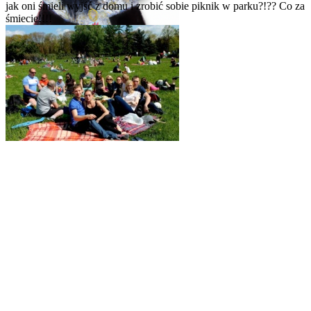
jak oni śmieli wyjść z domu i zrobić sobie piknik w parku?!?? Co za
śmiecie!!!!