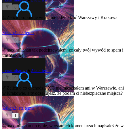
0
@Zelich
proponuję wcale nie odwiedzać Warszawy i Krakowa
Zelich
2 lata temu
0
@maximilianan
tak podejrzewałem, że cały twój wywód to spam i
trashtalking
maximilianan
★
2 lata temu
0
@Zelich
o co ci chodzi? XD nie mieszkałem ani w Warszawie, ani
w Krakowie, a ty oczekujesz, że podam ci niebezpieczne miejsca?
Zelich
2 lata temu
1
@maximilianan
no typie, w ostatnich komentarzach napisałeś że w