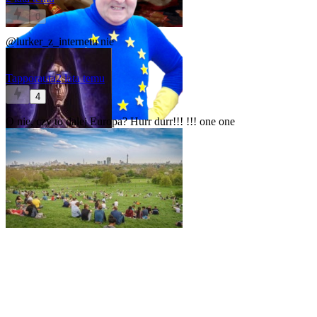
0
@lurker_z_internetu
nie
Tapporauta
2 lata temu
4
O nie, czy to dalej Europa? Hurr durr!!! !!! one one