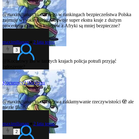
0
@maximilianan
to dlaczego w rankingach bezpieczeństwa Polska
zajmuje wysokie miejsca, a twoje super ekstra kraje z dużym
procentem czarnych kolegów z Afryki są mniej bezpieczne?
maximilianan
★
2 lata temu
3
@Kocurowy
Bo w tamtych krajach policja potrafi przyjąć
zgłoszenie?
Kocurowy
2 lata temu
0
@maximilianan
to się nazywa zakłamywanie rzeczywistości 🫣 ale
niezłe fikołki.
maximilianan
★
2 lata temu
2