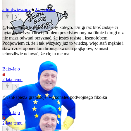
arturdwieszopy
★
2 lata temu
3
@Bajo-Jajo
Ale jesteś żałosny kolego. Drugi raz ktoś zadaje ci
pytanie, w czym tkwi problem przedstawiony na filmie i drugi raz
nie masz odwagi przyznać, że jesteś rasistą i ksenofobem.
Podpowiem ci, że i tak wszyscy już to wiedzą, więc stań mężnie i
staw czoła oponentom broniąc swoich poglądów, zamiast
tchórzliwie udawać, że cię tu nie ma.
Bajo-Jajo
2 lata temu
0
@JanPapiez2
gratulacje, wykonales podwojnego fikołka
Bajo-Jajo
2 lata temu
0