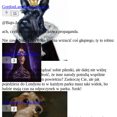
GordonLameman
2 lata temu
11
@Bajo-Jajo
ach, czyli znowu tępa prawicowa propaganda.
Nie zawodzisz - gdy tylko można wrzucić coś głupiego, ty to robisz
Tapporauta
2 lata temu
3
@Bajo-Jajo
no będą urządzać sobie pikniki, ale dalej nie widzę
problemu. To jakaś zazdrość, że inne narody potrafią wspólnie
spędzać czas na świeżym powietrzu? Zaskoczę Cie, ale jak
pojedziesz do Londynu to w każdym parku masz taki widok, bo
ludzie mają czas na odpoczynek w parku. Szok!
TheLikatesy
2 lata temu
2