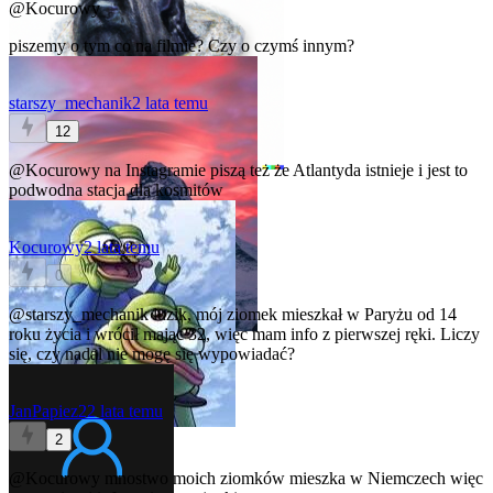
@Kocurowy
piszemy o tym co na filmie? Czy o czymś innym?
starszy_mechanik
2 lata temu
12
@Kocurowy
na Instagramie piszą też że Atlantyda istnieje i jest to
podwodna stacja dla kosmitów
Kocurowy
2 lata temu
0
@starszy_mechanik
luzik, mój ziomek mieszkał w Paryżu od 14
roku życia i wrócił mając 32, więc mam info z pierwszej ręki. Liczy
się, czy nadal nie mogę się wypowiadać?
JanPapiez2
2 lata temu
2
@Kocurowy
mnostwo moich ziomków mieszka w Niemczech więc