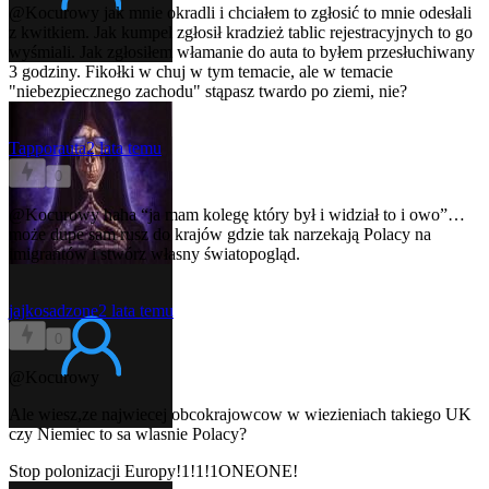
@Kocurowy
jak mnie okradli i chciałem to zgłosić to mnie odesłali
z kwitkiem. Jak kumpel zgłosił kradzież tablic rejestracyjnych to go
wyśmiali. Jak zgłosiłem włamanie do auta to byłem przesłuchiwany
3 godziny. Fikołki w chuj w tym temacie, ale w temacie
"niebezpiecznego zachodu" stąpasz twardo po ziemi, nie?
Tapporauta
2 lata temu
0
@Kocurowy
haha “ja mam kolegę który był i widział to i owo”…
może dupe sam rusz do krajów gdzie tak narzekają Polacy na
imigrantów i stwórz własny światopogląd.
jajkosadzone
2 lata temu
0
@Kocurowy
Ale wiesz,ze najwiecej obcokrajowcow w wiezieniach takiego UK
czy Niemiec to sa wlasnie Polacy?
Stop polonizacji Europy!1!1!1ONEONE!