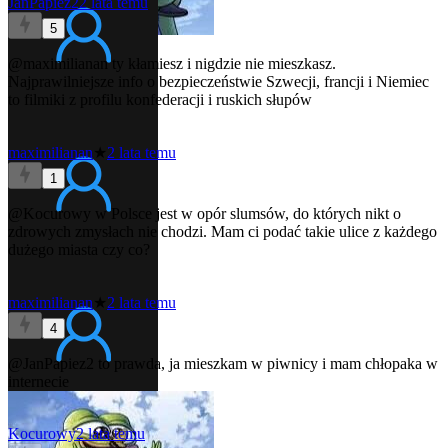
JanPapiez2
2 lata temu
5
@maximilianan
ty kłamiesz i nigdzie nie mieszkasz.
Najprawilniejsze info o bezpieczeństwie Szwecji, francji i Niemiec
to filmiki z profilu konfederacji i ruskich słupów
maximilianan
★
2 lata temu
1
@Kocurowy
w Polsce jest w opór slumsów, do których nikt o
zdrowych zmysłach nie chodzi. Mam ci podać takie ulice z każdego
dużego miasta czy co?
maximilianan
★
2 lata temu
4
@JanPapiez2
to prawda, ja mieszkam w piwnicy i mam chłopaka w
internecie
Kocurowy
2 lata temu