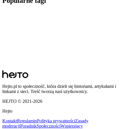
Popularne tagi
Hejto.pl to społeczność, która dzieli się historiami, artykułami i
linkami z sieci. Treść tworzą nasi użytkownicy.
HEJTO © 2021-
2026
Hejto
Kontakt
Regulamin
Polityka prywatności
Zasady
moderacji
Poradnik
Społeczności
Wspierający