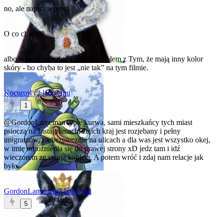
no, ale napisz wprost.
O co chodzi?
albo wprost przyznaj że masz problem z Tym, że mają inny kolor
skóry - bo chyba to jest „nie tak” na tym filmie.
Kocurowy
2 lata temu
1
@GordonLameman
typie kurwa, sami mieszkańcy tych miast
psioczą na Instagramach, że ich kraj jest rozjebany i pełny
imigrantów, niebezpiecznie na ulicach a dla was jest wszystko okej,
w imię odróżnienia się do prawej strony xD jedz tam i idź
wieczorem ze swoją kobietą. A potem wróć i zdaj nam relacje jak
było.
GordonLameman
2 lata temu
5