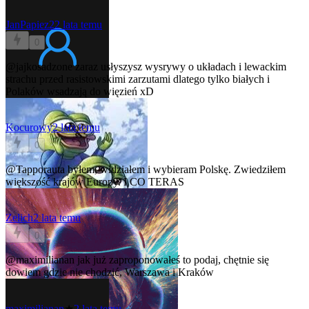
JanPapiez2
2 lata temu
0
@jajkosadzone
zaraz usłyszysz wysrywy o układach i lewackim
strachu przed rasistowskimi zarzutami dlatego tylko białych i
Polaków wsadzają do więzień xD
Kocurowy
2 lata temu
0
@Tapporauta
byłem, widziałem i wybieram Polskę. Zwiedziłem
większość krajów Europy. I CO TERAS
Zelich
2 lata temu
0
@maximilianan
jak już zaproponowałeś to podaj, chętnie się
dowiem gdzie nie chodzić, Warszawa i Kraków
maximilianan
★
2 lata temu