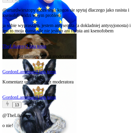
@arturdwieszopy
moze tego kogos sie spytaj dlaczego jako rasista i
ksenofob widzi w tym problem
ja sobie wypraszam, jestem antysemita (a dokladniej antysyjonosta) i
jest to moja duma, ale nie jestem ani rasista ani ksenofobem
TheLikatesy
2 lata temu
Komentarz usunięty przez moderatora
GordonLameman
2 lata temu
Komentarz usunięty przez moderatora
GordonLameman
2 lata temu
13
@TheLikatesy
o nie!