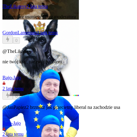
TheLikatesy
2 lata temu
Komentarz usunięty przez moderatora
GordonLameman
2 lata temu
0
@TheLikatesy
nie twój kraj, nie twój problem
Bajo-Jajo
2 lata temu
0
@JanPapiez2
brzmisz jak przecietny liberal na zachodzie usa
Bajo-Jajo
2 lata temu