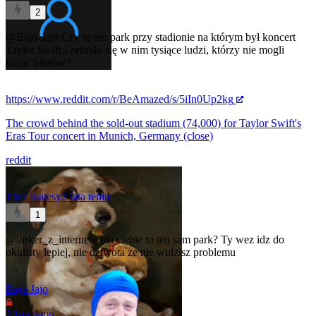
2
@Bajo-Jajo
Czy to ten park przy stadionie na którym był koncert
Taylor Swift i zebrało się w nim tysiące ludzi, którzy nie mogli
kupić biletów?
https://www.reddit.com/r/BeAmazed/s/5iIn0Up2kg
The crowd behind the sold-out stadium (74,000) for Taylor Swift's
Eras Tour concert in Munich, Germany (close)
reddit
TheLikatesy
2 lata temu
1
@lurker_z_internetu
dla ciebie to ten sam park? Ty wez idz do
okulisty lepiej, nie dziwota ze nie widzisz problemu
Bajo-Jajo
2 lata temu