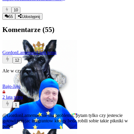
10
55
Udostępnij
Komentarze (
55
)
GordonLameman
2 lata temu
12
Ale w czym problem?
Bajo-Jajo
2 lata temu
1
@GordonLameman
nie ma problemu, pytam tylko czy jestescie
gotowi przyjac imigrantow ktorzy beda robili sobie takie pikniki w
parku