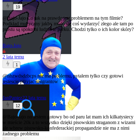
19
@Bajo-Jajo
Co tak na prawdę jest problemem na tym filmie?
Podkład muzyczny jakby miało się coś wydarzyć złego ale tam po
prostu są spokojni ludzie w parku. Chodzi tylko o ich kolor skóry?
Bajo-Jajo
2 lata temu
1
@nbzwdsdzbcps
nie ma problemu, pytalem tylko czy gotowi
jestescie przyjac imigrantow
JanPapiez2
2 lata temu
12
@Bajo-Jajo
no jestem gotowy bo od paru lat mam ich kilkatysiecy
w mieście 20k a to wszystko dzięki pisowskim straganom z wizami
ale wbrew pisowsko-konfederackiej propagandzie nie ma z nimi
żadnego problemu