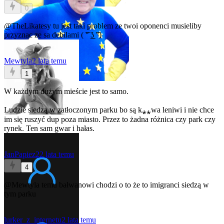
0
@TheLikatesy
tu jest taki problem ze twoi oponenci musieliby
przyznac ze sa debilami ( ͡° ͜ʖ ͡°)
Mewtyla
2 lata temu
1
W każdym dużym mieście jest to samo.
Ludzie siedzą w zatłoczonym parku bo są k⁎⁎wa leniwi i nie chce
im się ruszyć dup poza miasto. Przez to żadna różnica czy park czy
rynek. Ten sam gwar i hałas.
JanPapiez2
2 lata temu
4
@Mewtyla
temu bałwanowi chodzi o to że to imigranci siedzą w
tym parku
lurker_z_internetu
2 lata temu