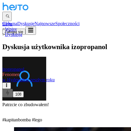
Główna
Dyskusje
Najnowsze
Społeczności
Hejto
>
Wpisy
Zaloguj się
>
Dyskusja
Dyskusja użytkownika
izopropanol
izopropanol
Fenomen
w
Hydepark
w zeszłym roku
108
Patrzcie co zbudowałem!
#kapitanbomba
#lego