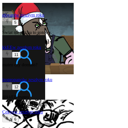
eloyard
w zeszłym roku
5
Świat nie jest na to gotowy.
kkEE
w zeszłym roku
11
mateo czy domino?
izopropanol
w zeszłym roku
12
@kkEE
mateo
Cekyo
w zeszłym roku
6