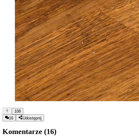
108
16
Udostępnij
Komentarze (
16
)