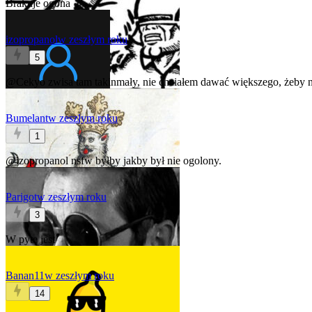
Brakuje ogona
izopropanol
w zeszłym roku
5
@Cekyo
zwisa tam takinmały, nie chciałem dawać większego, żeby n
Bumelant
w zeszłym roku
1
@izopropanol
nsfw byłby jakby był nie ogolony.
Parigot
w zeszłym roku
3
W pytę jest
Banan11
w zeszłym roku
14