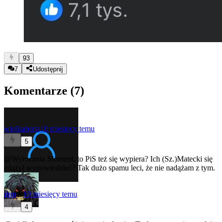
93
7
Udostępnij
Komentarze (
7
)
wielkaberta
10 miesięcy temu
5
@Wyrocznia
Moment, to PiS też się wypiera? Ich (Sz.)Matecki się
zdążył wypowiedzieć? Tak dużo spamu leci, że nie nadążam z tym.
jiim
★
10 miesięcy temu
4