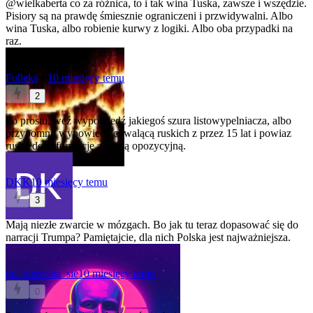
@wielkaberta
co za różnica, to i tak wina Tuska, zawsze i wszędzie.
Pisiory są na prawdę śmiesznie ograniczeni i przwidywalni. Albo
wina Tuska, albo robienie kurwy z logiki. Albo oba przypadki na
raz.
Fulleks
★
10 miesięcy temu
2
Po prostu, weź wypowiedź jakiegoś szura listowypelniacza, albo
przypomnij wypowiedź chwalącą ruskich z przez 15 lat i powiaz
ruska dezinformację z partią opozycyjną.
DKK
10 miesięcy temu
3
Mają niezłe zwarcie w mózgach. Bo jak tu teraz dopasować się do
narracji Trumpa? Pamiętajcie, dla nich Polska jest najważniejsza.
od_bierdolta_sie
10 miesięcy temu
0