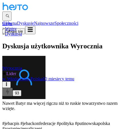
Główna
Dyskusje
Najnowsze
Społeczności
Hejto
>
Wpisy
Zaloguj się
>
Dyskusja
Dyskusja użytkownika
Wyrocznia
Wyrocznia
★
Lider
w
Wiadomości Polska
10 miesięcy temu
93
Nawet Batyr ma więcej rigczu niż to ruskie towarzystwo razem
wzięte.
#jebacpis
#jebackonfederacje
#polityka
#putinowskapolska
#zostaniecierozliczeni