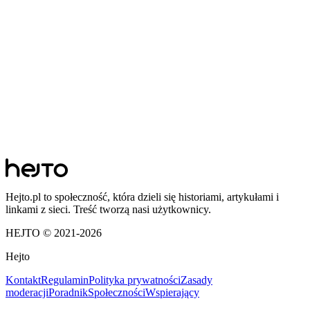
Hejto.pl to społeczność, która dzieli się historiami, artykułami i
linkami z sieci. Treść tworzą nasi użytkownicy.
HEJTO © 2021-
2026
Hejto
Kontakt
Regulamin
Polityka prywatności
Zasady
moderacji
Poradnik
Społeczności
Wspierający