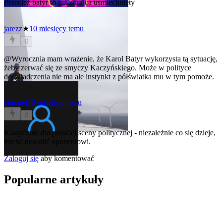
Przecież batyr to już zdrajca uśmiechnięty
jarezz
★
10 miesięcy temu
0
@Wyrocznia
mam wrażenie, że Karol Batyr wykorzysta tą sytuację,
żeby zerwać się ze smyczy Kaczyńskiego. Może w polityce
doświadczenia nie ma ale instynkt z półświatka mu w tym pomoże.
elmorel
10 miesięcy temu
0
Klasycznie dla polskiej sceny politycznej - niezależnie co się dzieje,
trzeba dowalić oponentowi.
Zaloguj się
aby komentować
Popularne artykuły