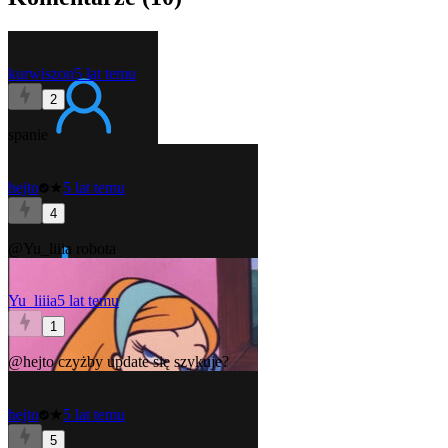
kurwiszon
5 lat temu
2
spanie
hejto
★
5 lat temu
4
@Yu_liiia
robota
Yu_liiia
5 lat temu
1
@hejto
czyżby update się szykuje?
hejto
★
5 lat temu
5