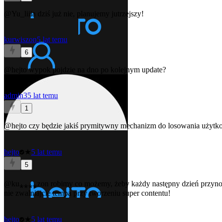
@Yu_liiia
dziś już nie, planujemy jutrzejszy!
kurwiszon
5 lat temu
6
@hejto
wypok pojdzie na dno po kolejnym update?
admin3
5 lat temu
1
@hejto
czy będzie jakiś prymitywny mechanizm do losowania użytk
hejto
★
5 lat temu
5
@ku⁎⁎⁎⁎zon robimy co możemy, żeby każdy następny dzień przynosił
nie zwalniajcie tempa przy tworzeniu super contentu!
hejto
★
5 lat temu