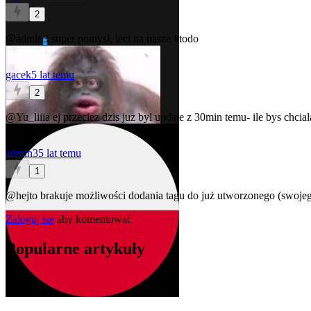
2
@admin3
super pomysł, leci na nasze
#todo
gacek
5 lat temu
2
@Yu_liiia
ej przeciez dzis juz byl update z 30min temu- ile bys chcial
admin3
5 lat temu
1
@hejto
brakuje możliwości dodania tagu do już utworzonego (swojeg
Zaloguj się
aby komentować
Popularne artykuły