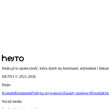
Hejto.pl to społeczność, która dzieli się historiami, artykułami i linka
HEJTO © 2021-
2026
Hejto
Kontakt
Regulamin
Polityka prywatności
Zasady moderacji
Poradnik
Sp
Social media