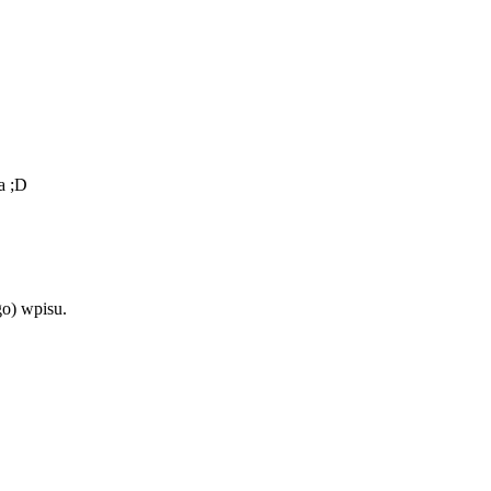
a ;D
o) wpisu.