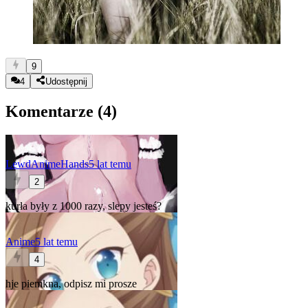
9
4
Udostępnij
Komentarze (
4
)
LewdAnimeHands
5 lat temu
2
kurła były z 1000 razy, slepy jesteś?
Anime
5 lat temu
4
hje piemkna, odpisz mi prosze