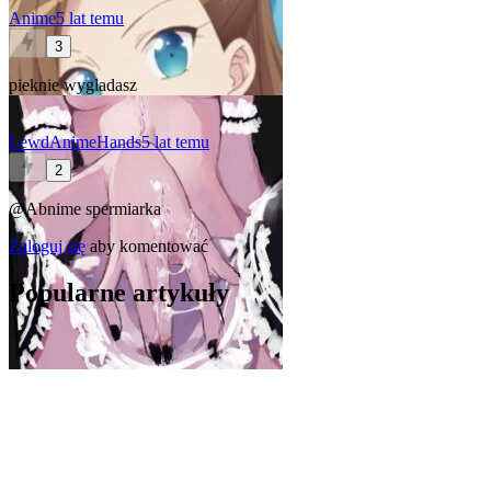
Anime
5 lat temu
3
pieknie wygladasz
LewdAnimeHands
5 lat temu
2
@Abnime
spermiarka
Zaloguj się
aby komentować
Popularne artykuły