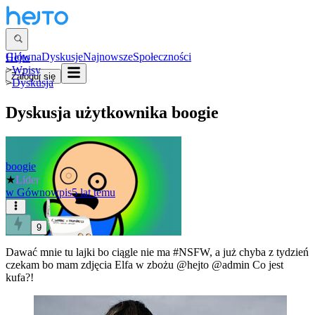
Główna
Dyskusje
Najnowsze
Społeczności
Hejto
>
Wpisy
Zaloguj się
>
Dyskusja
Dyskusja użytkownika
boogie
boogie
★
Lider
w
Gównowpis
5 lat temu
9
Dawać mnie tu lajki bo ciągle nie ma
#NSFW
, a już chyba z tydzień
czekam bo mam zdjęcia Elfa w zbożu
@hejto
@admin
Co jest
kufa?!