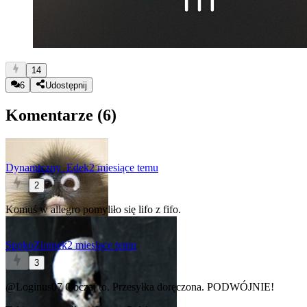
14
6
Udostępnij
Komentarze (
6
)
Dynamiczny_Edek
2 miesiące temu
2
Komuś w allegro pomyliło się lifo z fifo.
SpokoZiomek
2 miesiące temu
3
@Loginus07
Obczaj to. Przesyłka doręczona. PODWÓJNIE!