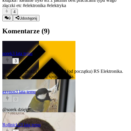
książka? idealnie było też z jakimiś best practicami typu wago
złączki etc
#elektronika
#elektryka
4
9
Udostępnij
Komentarze (
9
)
sorek
3 lata temu
3
@axynos
forbot.pl oraz cały kanał (od początku) RS Elektronika.
Po tym powinieneś mieć sporo pojęcia.
axynos
3 lata temu
0
@sorek
dzięki!
Rollnick2
3 lata temu