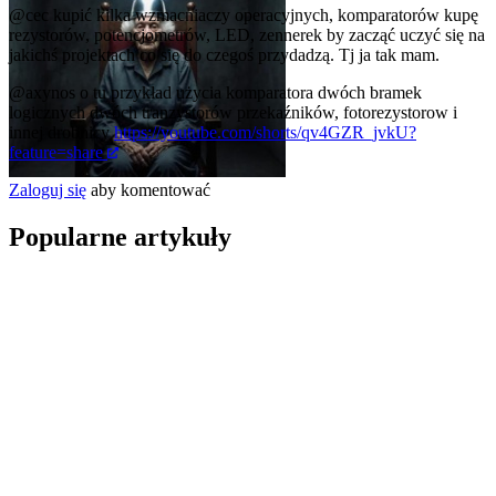
@cec
kupić kilka wzmacniaczy operacyjnych, komparatorów kupę
rezystorów, potencjometrów, LED, zennerek by zacząć uczyć się na
jakichś projektach co się do czegoś przydadzą. Tj ja tak mam.
@axynos
o tu przykład użycia komparatora dwóch bramek
logicznych dwóch tranzystorów przekaźników, fotorezystorow i
innej drobnicy
https://youtube.com/shorts/qv4GZR_jvkU?
feature=share
Zaloguj się
aby komentować
Popularne artykuły