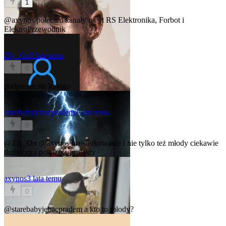
1
@axynos
polecam kanały na yt RS Elektronika, Forbot i
ElektroPrzewodnik
Zly_On
3 lata temu
0
podpinam sie kolego
starebabyjebacpradem
3 lata temu
0
@Zly_On
@axynos
majsterkowanie i nie tylko też młody ciekawie
tłumaczy i pokazuje projekty
axynos
3 lata temu
0
@starebabyjebacpradem
a kto to młody?