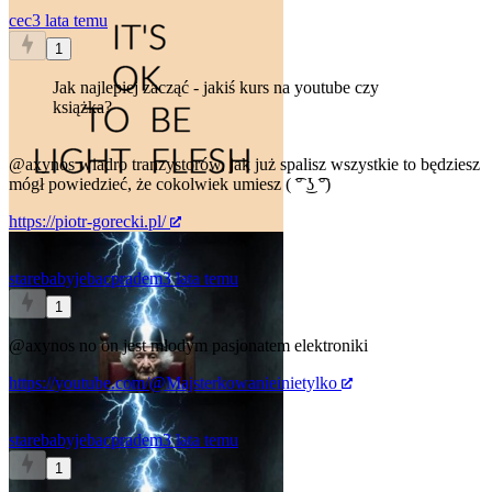
cec
3 lata temu
1
Jak najlepiej zacząć - jakiś kurs na youtube czy
książka?
@axynos
wiadro tranzystorów, jak już spalisz wszystkie to będziesz
mógł powiedzieć, że cokolwiek umiesz ( ͡° ͜ʖ ͡°)
https://piotr-gorecki.pl/
starebabyjebacpradem
3 lata temu
1
@axynos
no on jest młodym pasjonatem elektroniki
https://youtube.com/@Majsterkowanieinietylko
starebabyjebacpradem
3 lata temu
1