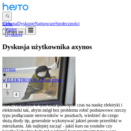
Główna
Dyskusje
Najnowsze
Społeczności
Hejto
>
Wpisy
Zaloguj się
>
Dyskusja
Dyskusja użytkownika
axynos
axynos
★
Zawodowiec
w
ELEKTRONIKA
3 lata temu
4
cześć, chciałbym w tym roku poświęcić czas na naukę elektryki i
elektroniki tak, abym mógł bez problemu robić podstawowe rzeczy
typu podłączanie sterowników w puszkach, wiedzieć do czego
służą diody itp, generalnie wykonywać jakieś proste przeróbki w
mieszkaniu. Jak najlepiej zacząć - jakiś kurs na youtube czy