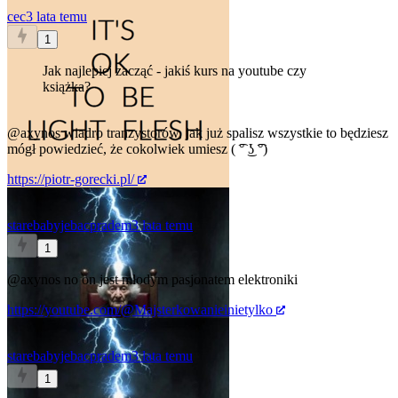
cec
3 lata temu
1
Jak najlepiej zacząć - jakiś kurs na youtube czy
książka?
@axynos
wiadro tranzystorów, jak już spalisz wszystkie to będziesz
mógł powiedzieć, że cokolwiek umiesz ( ͡° ͜ʖ ͡°)
https://piotr-gorecki.pl/
starebabyjebacpradem
3 lata temu
1
@axynos
no on jest młodym pasjonatem elektroniki
https://youtube.com/@Majsterkowanieinietylko
starebabyjebacpradem
3 lata temu
1