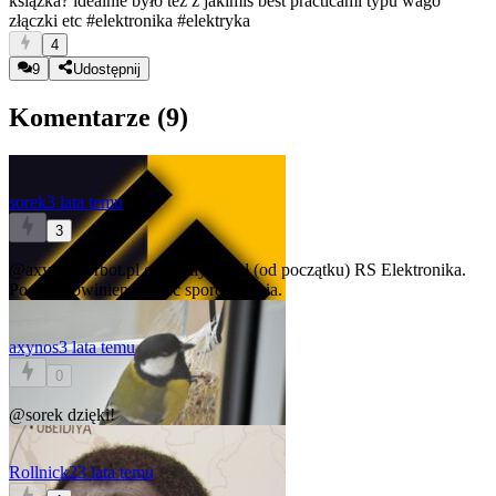
książka? idealnie było też z jakimiś best practicami typu wago
złączki etc
#elektronika
#elektryka
4
9
Udostępnij
Komentarze (
9
)
sorek
3 lata temu
3
@axynos
forbot.pl oraz cały kanał (od początku) RS Elektronika.
Po tym powinieneś mieć sporo pojęcia.
axynos
3 lata temu
0
@sorek
dzięki!
Rollnick2
3 lata temu