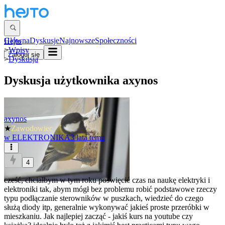
Główna
Dyskusje
Najnowsze
Społeczności
Hejto
>
Wpisy
Zaloguj się
>
Dyskusja
Dyskusja użytkownika
axynos
axynos
★
Zawodowiec
w
ELEKTRONIKA
3 lata temu
4
cześć, chciałbym w tym roku poświęcić czas na naukę elektryki i
elektroniki tak, abym mógł bez problemu robić podstawowe rzeczy
typu podłączanie sterowników w puszkach, wiedzieć do czego
służą diody itp, generalnie wykonywać jakieś proste przeróbki w
mieszkaniu. Jak najlepiej zacząć - jakiś kurs na youtube czy