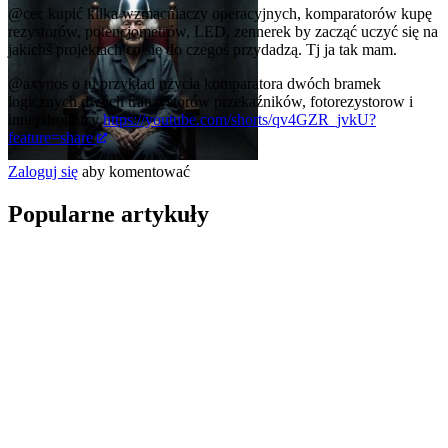
@cec
kupić kilka wzmacniaczy operacyjnych, komparatorów kupę
rezystorów, potencjometrów, LED, zennerek by zacząć uczyć się na
jakichś projektach co się do czegoś przydadzą. Tj ja tak mam.
@axynos
o tu przykład użycia komparatora dwóch bramek
logicznych dwóch tranzystorów przekaźników, fotorezystorow i
innej drobnicy
https://youtube.com/shorts/qv4GZR_jvkU?
feature=share
Zaloguj się
aby komentować
Popularne artykuły