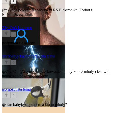
1
@axynos
polecam kanały na yt RS Elektronika, Forbot i
ElektroPrzewodnik
Zly_On
3 lata temu
0
podpinam sie kolego
starebabyjebacpradem
3 lata temu
0
@Zly_On
@axynos
majsterkowanie i nie tylko też młody ciekawie
tłumaczy i pokazuje projekty
axynos
3 lata temu
0
@starebabyjebacpradem
a kto to młody?