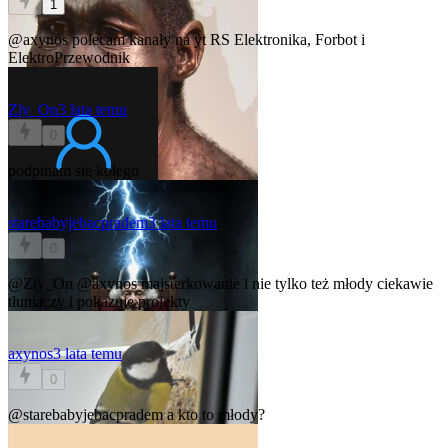
1
@axynos
polecam kanały na yt RS Elektronika, Forbot i
ElektroPrzewodnik
Zly_On
3 lata temu
0
podpinam sie kolego
starebabyjebacpradem
3 lata temu
0
@Zly_On
@axynos
majsterkowanie i nie tylko też młody ciekawie
tłumaczy i pokazuje projekty
axynos
3 lata temu
0
@starebabyjebacpradem
a kto to młody?