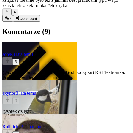
książka? idealnie było też z jakimiś best practicami typu wago
złączki etc
#elektronika
#elektryka
4
9
Udostępnij
Komentarze (
9
)
sorek
3 lata temu
3
@axynos
forbot.pl oraz cały kanał (od początku) RS Elektronika.
Po tym powinieneś mieć sporo pojęcia.
axynos
3 lata temu
0
@sorek
dzięki!
Rollnick2
3 lata temu