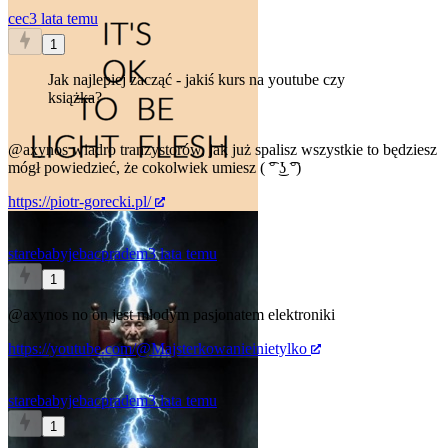
cec
3 lata temu
1
Jak najlepiej zacząć - jakiś kurs na youtube czy
książka?
@axynos
wiadro tranzystorów, jak już spalisz wszystkie to będziesz
mógł powiedzieć, że cokolwiek umiesz ( ͡° ͜ʖ ͡°)
https://piotr-gorecki.pl/
starebabyjebacpradem
3 lata temu
1
@axynos
no on jest młodym pasjonatem elektroniki
https://youtube.com/@Majsterkowanieinietylko
starebabyjebacpradem
3 lata temu
1