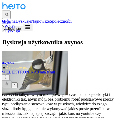
Główna
Dyskusje
Najnowsze
Społeczności
Hejto
>
Wpisy
Zaloguj się
>
Dyskusja
Dyskusja użytkownika
axynos
axynos
★
Zawodowiec
w
ELEKTRONIKA
3 lata temu
4
cześć, chciałbym w tym roku poświęcić czas na naukę elektryki i
elektroniki tak, abym mógł bez problemu robić podstawowe rzeczy
typu podłączanie sterowników w puszkach, wiedzieć do czego
służą diody itp, generalnie wykonywać jakieś proste przeróbki w
mieszkaniu. Jak najlepiej zacząć - jakiś kurs na youtube czy