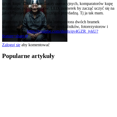
@cec
kupić kilka wzmacniaczy operacyjnych, komparatorów kupę
rezystorów, potencjometrów, LED, zennerek by zacząć uczyć się na
jakichś projektach co się do czegoś przydadzą. Tj ja tak mam.
@axynos
o tu przykład użycia komparatora dwóch bramek
logicznych dwóch tranzystorów przekaźników, fotorezystorow i
innej drobnicy
https://youtube.com/shorts/qv4GZR_jvkU?
feature=share
Zaloguj się
aby komentować
Popularne artykuły