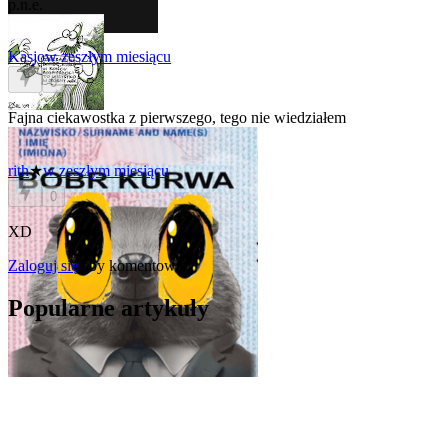
p.n.e.
Kasjo
w zeszłym miesiącu
0
Fajna ciekawostka z pierwszego, tego nie wiedziałem
rith
★
w zeszłym miesiącu
0
XD
Zaloguj się
aby komentować
Popularne artykuły