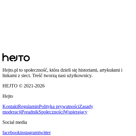
Hejto.pl to społeczność, która dzieli się historiami, artykułami i
linkami z sieci. Treść tworzą nasi użytkownicy.
HEJTO © 2021-
2026
Hejto
Kontakt
Regulamin
Polityka prywatności
Zasady
moderacji
Poradnik
Społeczności
Wspierający
Social media
facebook
instagram
twitter