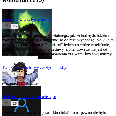
mannoroth
w zeszłym miesiącu
25
@tomilidzons
A propos' przedostatniego, jak wchodzę do lokalu i
mam przeglądać menu w telefonie, to od razu wychodzę. No k...a to
jest jakaś kpina. Byłem w "susziarni" ledwo co widzę w telefonie,
pytam baby która stoi obok o zestawy, a ona mówi że nie jest od
tego tylko od przynoszenia zamówienia xD Wstaliśmy i wyszliśmy.
TwojStaryJeSuchary
w zeszłym miesiącu
8
@mannoroth
słusznie
jakibytulogin
w zeszłym miesiącu
16
żeby Rzymianin rzucał "jesus fkin christ", to na pewno nie było