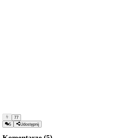
77
5
Udostępnij
Komentarze (
5
)