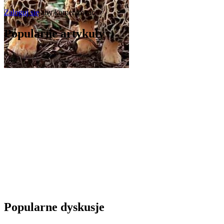
Zaloguj się
aby komentować
Popularne artykuły
Popularne dyskusje