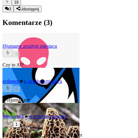
19
3
Udostępnij
Komentarze (
3
)
Hjuman
w zeszłym miesiącu
0
Czy to AI?
evilonep
★
w zeszłym miesiącu
0
@Hjuman
nie
Ragnarokk
★
w zeszłym miesiącu
1
He was a Sk8er boy, she said see ya later