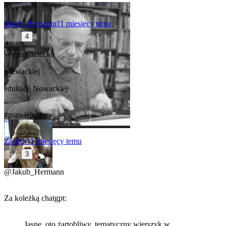
Jakub_Hermann
11 miesięcy temu
4
Wypisz dziecko
z lewackiej
edukacji Nowackiej
#prawiehaiku
Zarieln
11 miesięcy temu
3
@Jakub_Hermann
Za koleżką chatgpt:
Jasne, oto żartobliwy, tematyczny wierszyk w