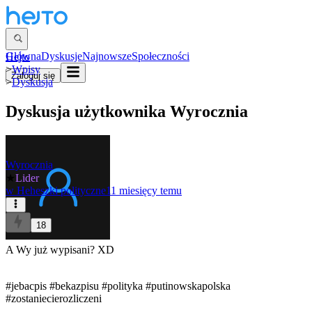
Główna
Dyskusje
Najnowsze
Społeczności
Hejto
>
Wpisy
Zaloguj się
>
Dyskusja
Dyskusja użytkownika
Wyrocznia
Wyrocznia
★
Lider
w
Heheszki polityczne
11 miesięcy temu
18
A Wy już wypisani? XD
#jebacpis
#bekazpisu
#polityka
#putinowskapolska
#zostaniecierozliczeni