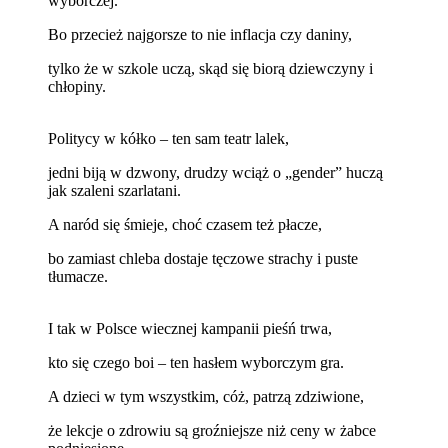
wyborczej.
Bo przecież najgorsze to nie inflacja czy daniny,
tylko że w szkole uczą, skąd się biorą dziewczyny i
chłopiny.
Politycy w kółko – ten sam teatr lalek,
jedni biją w dzwony, drudzy wciąż o „gender” huczą
jak szaleni szarlatani.
A naród się śmieje, choć czasem też płacze,
bo zamiast chleba dostaje tęczowe strachy i puste
tłumacze.
I tak w Polsce wiecznej kampanii pieśń trwa,
kto się czego boi – ten hasłem wyborczym gra.
A dzieci w tym wszystkim, cóż, patrzą zdziwione,
że lekcje o zdrowiu są groźniejsze niż ceny w żabce