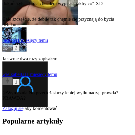
dokończył "...bo ja chciałem wypisać, jakby co" XD
Całe szczęście, że debile tak chętnie się przyznają do bycia
debilami.
bishop
11 miesięcy temu
2
Ja swoje dwa razy zapisałem
wielkaberta
11 miesięcy temu
1
@Wyrocznia
No przecież starzy lepiej wytłumaczą, prawda?
PRAWDA?
Zaloguj się
aby komentować
Popularne artykuły