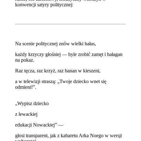
konwencji satyry politycznej:
Na scenie politycznej znów wielki hałas,
każdy krzyczy głośniej — byle zrobić zamęt i bałagan
na pokaz.
Raz tęcza, raz krzyż, raz banan w kieszeni,
a w telewizji straszą: „Twoje dziecko wnet się
odmieni!”.
„Wypisz dziecko
z lewackiej
edukacji Nowackiej” —
głosi transparent, jak z kabaretu Arka Noego w wersji