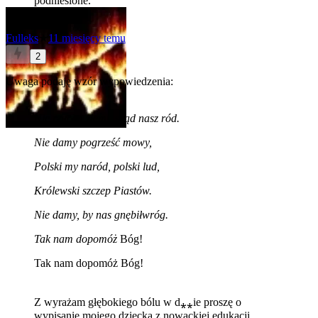
podniesione.
Fulleks
★
11 miesięcy temu
2
Uwaga podaję wzór wypowiedzenia:
Nie rzucim ziemi, skąd nasz ród.
Nie damy pogrześć mowy,
Polski my naród, polski lud,
Królewski szczep Piastów.
Nie damy, by nas gnębiłwróg.
Tak nam dopomóż
Bóg!
Tak nam dopomóż Bóg!
Z wyrażam głębokiego bólu w d⁎⁎ie proszę o
wypisanie mojego dziecka z nowackiej edukacji