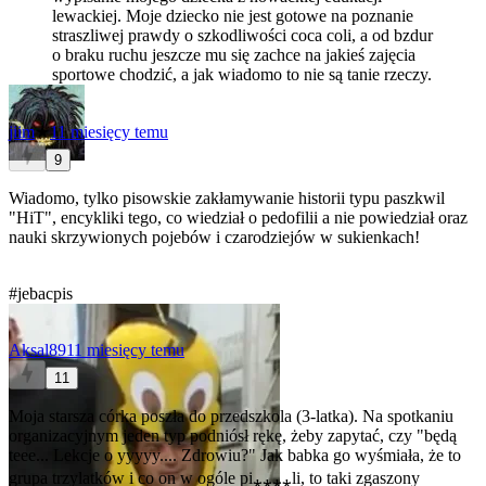
lewackiej. Moje dziecko nie jest gotowe na poznanie
straszliwej prawdy o szkodliwości coca coli, a od bzdur
o braku ruchu jeszcze mu się zachce na jakieś zajęcia
sportowe chodzić, a jak wiadomo to nie są tanie rzeczy.
jiim
★
11 miesięcy temu
9
Wiadomo, tylko pisowskie zakłamywanie historii typu paszkwil
"HiT", encykliki tego, co wiedział o pedofilii a nie powiedział oraz
nauki skrzywionych pojebów i czarodziejów w sukienkach!
#jebacpis
Aksal89
11 miesięcy temu
11
Moja starsza córka poszła do przedszkola (3-latka). Na spotkaniu
organizacyjnym jeden typ podniósł rękę, żeby zapytać, czy "będą
teee... Lekcje o yyyyy.... Zdrowiu?" Jak babka go wyśmiała, że to
grupa trzylatków i co on w ogóle pi⁎⁎⁎⁎li, to taki zgaszony