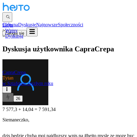
Główna
Dyskusje
Najnowsze
Społeczności
Hejto
>
Wpisy
Zaloguj się
>
Dyskusja
Dyskusja użytkownika
CapraCrepa
CapraCrepa
Tytan
w
Sztafeta
w zeszłym roku
26
7 577,3 + 14,04 = 7 591,34
Siemaneczko,
dzis bedzie chyba moj najdluzszy wpis na
#hejto
mysle ze moze byc