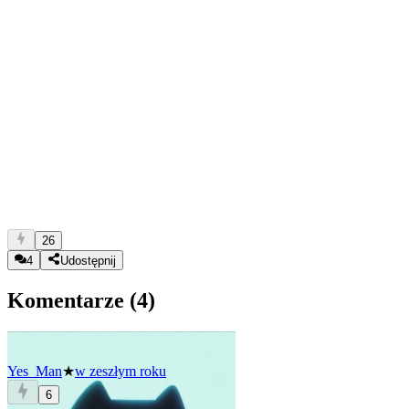
26
4
Udostępnij
Komentarze (
4
)
Yes_Man
★
w zeszłym roku
6