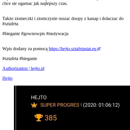
chce sie ogarnac jak najlepszy czas.
Także ziomeczki i ziomczynie ruszac doopy z kanap i dolaczac do
#sztafeta
#bieganie
#gownowpis
#motywacja
Wpis dodany za pomocą
https://hejto.sztafetastat.eu
#sztafeta
#bieganie
Authorization | hejto.pl
Hejto