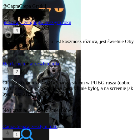
@CapraCrepa
Gratki!
pluszowy_zergling
w zeszłym roku
4
Dobra robota! Przecież to jest koszmosz różnica, jest świetnie
Oby
tak dalej \o/
HerrJacuch
★
w zeszłym roku
2
Chłop, co marudzi, że tylko nadgarstkiem w PUBG rusza (dobre
mam te skiny, nie? Szkoda, że męskich nie było), a na screenie jak
byk "sex: 312". Taki to pożyje!
No i gratulacje, już bez śmieszków xD
CapraCrepa
w zeszłym roku
1