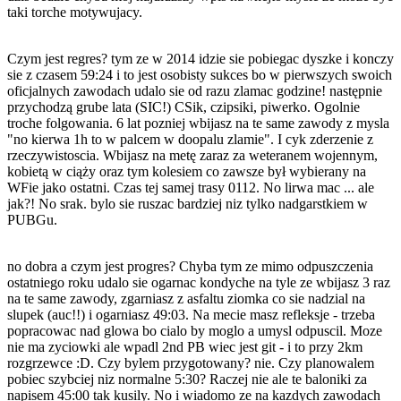
taki torche motywujacy.
Czym jest regres? tym ze w 2014 idzie sie pobiegac dyszke i konczy
sie z czasem 59:24 i to jest osobisty sukces bo w pierwszych swoich
oficjalnych zawodach udalo sie od razu zlamac godzine! następnie
przychodzą grube lata (SIC!) CSik, czipsiki, piwerko. Ogolnie
troche folgowania. 6 lat pozniej wbijasz na te same zawody z mysla
"no kierwa 1h to w palcem w doopalu zlamie". I cyk zderzenie z
rzeczywistoscia. Wbijasz na metę zaraz za weteranem wojennym,
kobietą w ciąży oraz tym kolesiem co zawsze był wybierany na
WFie jako ostatni. Czas tej samej trasy 01
12. No lirwa mac ... ale
jak?! No srak. bylo sie ruszac bardziej niz tylko nadgarstkiem w
PUBGu.
no dobra a czym jest progres? Chyba tym ze mimo odpuszczenia
ostatniego roku udalo sie ogarnac kondyche na tyle ze wbijasz 3 raz
na te same zawody, zgarniasz z asfaltu ziomka co sie nadzial na
slupek (auc!!) i ogarniasz 49:03. Na mecie masz refleksje - trzeba
popracowac nad glowa bo cialo by moglo a umysl odpuscil. Moze
nie ma zyciowki ale wpadl 2nd PB wiec jest git - i to przy 2km
rozgrzewce :D. Czy bylem przygotowany? nie. Czy planowalem
pobiec szybciej niz normalne 5:30? Raczej nie ale te baloniki za
napisem 45:00 tak kusily. No i wiadomo ze na kazdych zawodach