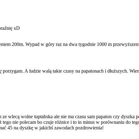
braźnię xD
zeniem 200m. Wypad w góry raz na dwa tygodnie 1000 m przewyższeni
 porzygam. A ludzie walą takie czasy na papatonach i dłuższych. Wiem 
m ze wlecą wolne tuptabska ale nie ma czasu
sam papaton czy dyszka po
ż tego nie polecam bo czuje różnice i to in minus w porównaniu do teg
amać 45 na dyszkę w jakichś zawodach
pozdrowienia!