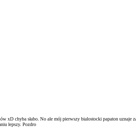
dów xD chyba słabo. No ale mój pierwszy bialostocki papaton uznaje za 
niu lepszy. Pozdro