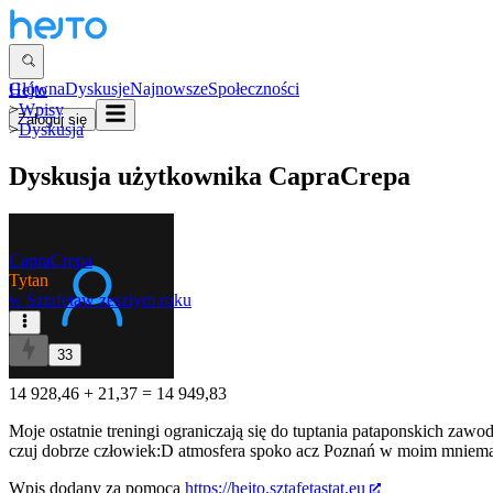
Główna
Dyskusje
Najnowsze
Społeczności
Hejto
>
Wpisy
Zaloguj się
>
Dyskusja
Dyskusja użytkownika
CapraCrepa
CapraCrepa
Tytan
w
Sztafeta
w zeszłym roku
33
14 928,46 + 21,37 = 14 949,83
Moje ostatnie treningi ograniczają się do tuptania pataponskich zawo
czuj dobrze człowiek:D atmosfera spoko acz Poznań w moim mniema
Wpis dodany za pomocą
https://hejto.sztafetastat.eu