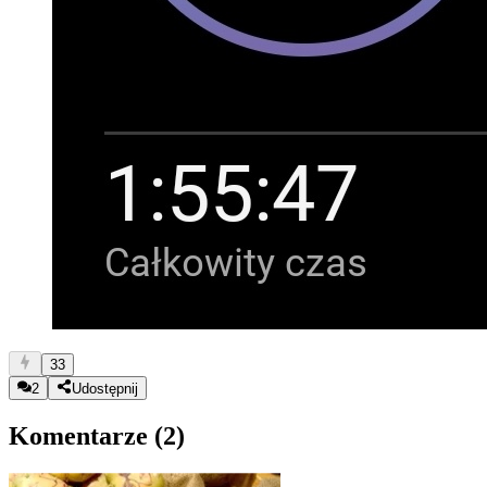
33
2
Udostępnij
Komentarze (
2
)