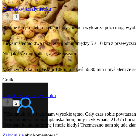
Ziemniak
w zeszłym roku
1
Średnie tempo i tętno na takich dystansach wykracza poza moją wyo
Biegam średnio dwa razy w tygodniu między 5 a 10 km z przewyżs
Nie jakiś ze mnie atleta, ale się ruszam.
Moja życiówka na płaskim 10km to jakieś 56:30 min i myślałem że się
Gratki
CapraCrepa
w zeszłym roku
2
@Ziemniak
to ja i tak mam wysokie tętno. Cały czas sobie powtarza
Teraz po miesiącu bez tuptanska biorę buty i cyk wpada 21.37 chocia
Trzymam kciuki za formę i może kiedyś Trzemeszno nam się uda zł
Zaloguj się
aby komentować