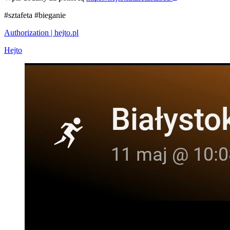
#sztafeta
#bieganie
Authorization | hejto.pl
Hejto