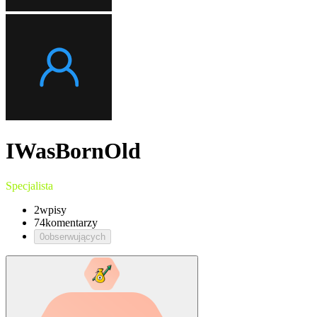
IWasBornOld
Specjalista
2
wpisy
74
komentarzy
0
obserwujących