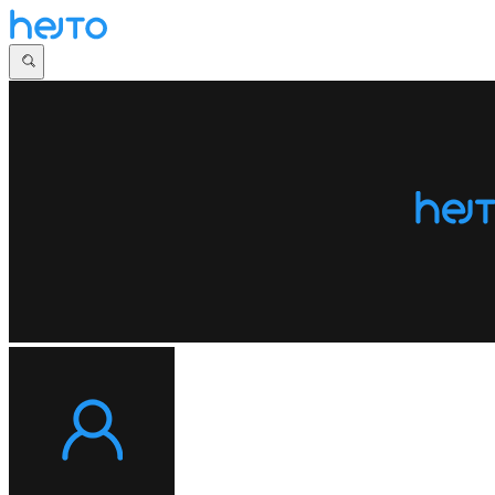
Główna
Dyskusje
Najnowsze
Społeczności
Zaloguj się