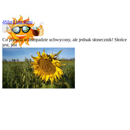
4Sfor
3 lata temu
0
Co prawda w listopadzie uchwycony, ale jednak słonecznik!
Słońce
jest, jest