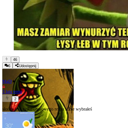
46
6
Udostępnij
MaD
★
3 lata temu
2
słońce jest, tylko chujowego respa sobie wybrałeś