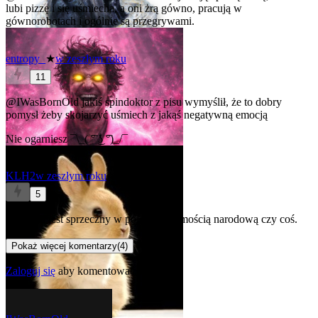
lubi pizzę i się uśmiecha, a oni żrą gówno, pracują w
gównorobotach i ogólnie są przegrywami.
entropy_
★
w zeszłym roku
11
@IWasBornOld
jakiś spindoktor z pisu wymyślił, że to dobry
pomysł żeby skojarzyć uśmiech z jakąś negatywną emocją
Nie ogarniesz ¯\_( ͡° ͜ʖ ͡°)_/¯
KLH2
w zeszłym roku
5
Uśmiech jest sprzeczny w polską tożsamością narodową czy coś.
Chyba.
Pokaż więcej komentarzy
(
4
)
Zaloguj się
aby komentować