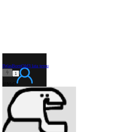
IWasBornOld
3 lata temu
1
@MaD