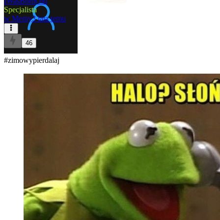
IWasBornOld
Specjalista
w
Memy
3 lata temu
46
#zimowypierdalaj