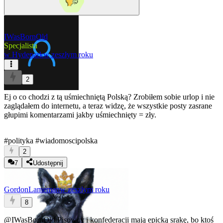
IWasBornOld
Specjalista
w
Hydepark
w zeszłym roku
2
Ej o co chodzi z tą uśmiechniętą Polską? Zrobiłem sobie urlop i nie
zaglądałem do internetu, a teraz widzę, że wszystkie posty zasrane
głupimi komentarzami jakby uśmiechnięty = zły.
#polityka
#wiadomoscipolska
2
7
Udostępnij
GordonLameman
w zeszłym roku
8
@IWasBornOld
Pisowcy i konfederacji mają epicką srakę, bo ktoś