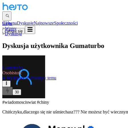
Główna
Dyskusje
Najnowsze
Społeczności
Hejto
>
Wpisy
Zaloguj się
>
Dyskusja
Dyskusja użytkownika
Gumaturbo
Gumaturbo
Osobistość
w
Hydepark
10 miesięcy temu
30
#wiadomosciswiat
#chiny
Chińczyku,dlaczego się nie uśmiechasz??? Nie możesz być wiecznym p