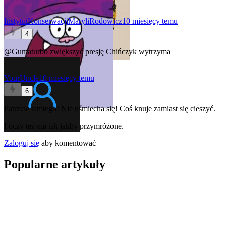
InstytutKonserwacjiMaryliRodowicz
10 miesięcy temu
4
@Gumaturbo
zwiększyć presję Chińczyk wytrzyma
YourUncle
10 miesięcy temu
6
Patrzcie tamtego! Nie uśmiecha się! Coś knuje zamiast się cieszyć.
I oczy też ma tak jakby przymróżone.
Zaloguj się
aby komentować
Popularne artykuły