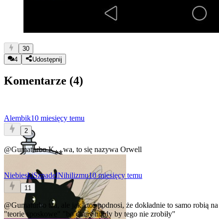
30
4
Udostępnij
Komentarze (
4
)
Alembik
10 miesięcy temu
2
@Gumaturbo
K⁎⁎wa, to się nazywa Orwell
NiebieskiSzpadelNihilizmu
10 miesięcy temu
11
@Gumaturbo
taa, ale jak ktoś podnosi, że dokładnie to samo robią na
"teorie sposkowe" "bo chiny nigdy by tego nie zrobiły"