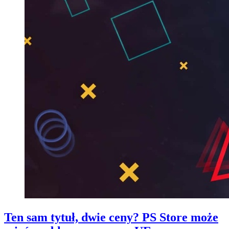
Ten sam tytuł, dwie ceny? PS Store może