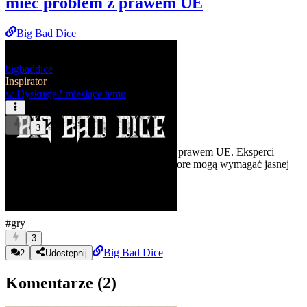
mieć problem z prawem UE
Big Bad Dice
bigbaddice
Inspirator
w
Dyskusje
2 miesiące temu
3
PlayStation Store może mieć problem z prawem UE. Eksperci
wskazują, że dynamiczne ceny w PS Store mogą wymagać jasnej
informacji dla graczy.
#gry
3
Big Bad Dice
2
Udostępnij
Komentarze (
2
)