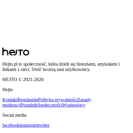
Hejto.pl to społeczność, która dzieli się historiami, artykułami i
linkami z sieci. Treść tworzą nasi użytkownicy.
HEJTO © 2021-
2026
Hejto
Kontakt
Regulamin
Polityka prywatności
Zasady
moderacji
Poradnik
Społeczności
Wspierający
Social media
facebook
instagram
twitter