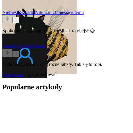
NiebieskiSzpadelNihilizmu
2 miesiące temu
1
Spokojnie, sztab papug już myśli jak to obejść 😉
Xianth
2 miesiące temu
0
Cena bazowa 100 I dają różne rabaty. Tak się to robi.
Zaloguj się
aby komentować
Popularne artykuły