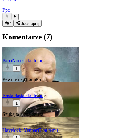
Ppe
5
7
Udostępnij
Komentarze (
7
)
PapaNorris
5 lat temu
1
Pewnie na chomiku
Rastablasta
5 lat temu
1
Szukajta a znajdzieta
Havelock_Vetinari
5 lat temu