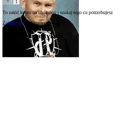
1
To załóż konto na chomikuj i szukaj tego co potrzebujesz
Zaloguj się
aby komentować
Popularne artykuły