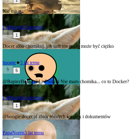
1
Nie ma
LisPustyni
5 lat temu
1
Docer albo chomikuj, jak tam nie ma to może być ciężko
boogie
★
5 lat temu
5
@BapiezBolag
@LisPustyni
Nie mam chomika... co to Docker?
LisPustyni
5 lat temu
1
@boogie
docer.pl zbiór różnych książek i dokumentów
PapaNorris
5 lat temu