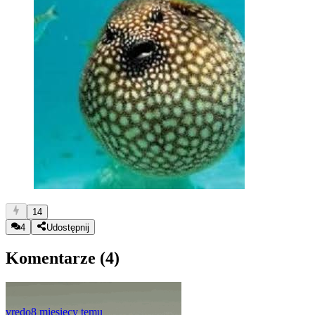
14
4
Udostępnij
Komentarze (
4
)
vredo
8 miesięcy temu