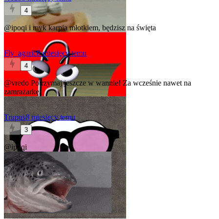
4
@ipoqi
i myk karpia młotkiem, będzisz na święta
Fly_agaric
8 miesięcy temu
4
@vredo
Potrzymaj jeszcze w wannie! Za wcześnie nawet na
zamrażarkę.
Trupus
8 miesięcy temu
3
@ipoqi