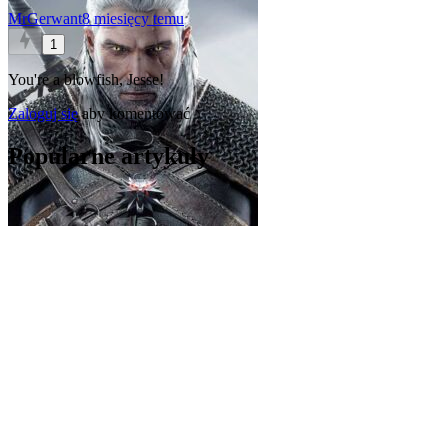
MrGerwant
8 miesięcy temu
1
You're a blowfish, Jesse!
Zaloguj się
aby komentować
Popularne artykuły