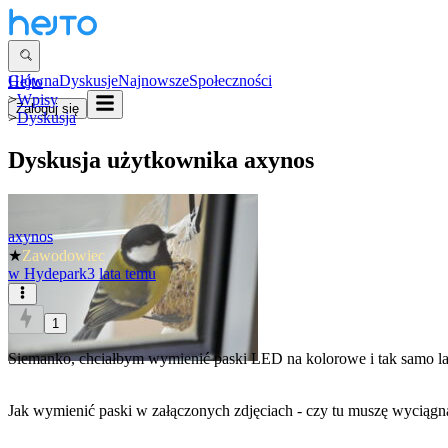
Główna
Dyskusje
Najnowsze
Społeczności
Hejto
>
Wpisy
Zaloguj się
>
Dyskusja
Dyskusja użytkownika
axynos
axynos
★
Zawodowiec
w
Hydepark
3 lata temu
1
Siemanko, chciałbym wymienić paski LED na kolorowe i tak samo l
Jak wymienić paski w załączonych zdjęciach - czy tu muszę wyciągnąc 