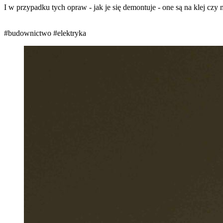
I w przypadku tych opraw - jak je się demontuje - one są na klej cz
#budownictwo
#elektryka