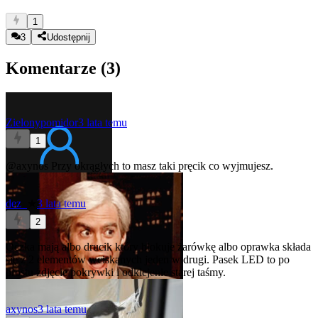
1
3
Udostępnij
Komentarze (
3
)
Zielonypomidor
3 lata temu
1
@axynos
Przy okrągłych to masz taki pręcik co wyjmujesz.
dez_
★
3 lata temu
2
Oczka mają albo drucik który blokuje żarówkę albo oprawka składa
się z 2 elementów wciskanych jeden w drugi. Pasek LED to po
prostu zdjęcie pokrywki i odklejenie starej taśmy.
axynos
3 lata temu