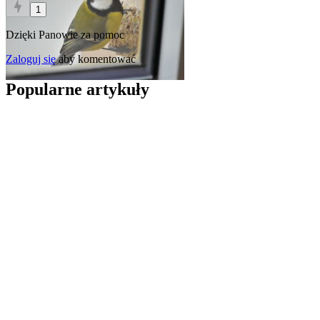
1
Dzięki Panowie za pomoc
Zaloguj się
aby komentować
Popularne artykuły