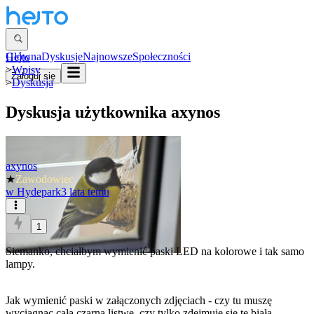
Główna
Dyskusje
Najnowsze
Społeczności
Hejto
>
Wpisy
Zaloguj się
>
Dyskusja
Dyskusja użytkownika
axynos
axynos
★
Zawodowiec
w
Hydepark
3 lata temu
1
Siemanko, chciałbym wymienić paski LED na kolorowe i tak samo
lampy.
Jak wymienić paski w załączonych zdjęciach - czy tu muszę
wyciągnąc całą czarną listwę, czy tylko zdejmuje się tę białą