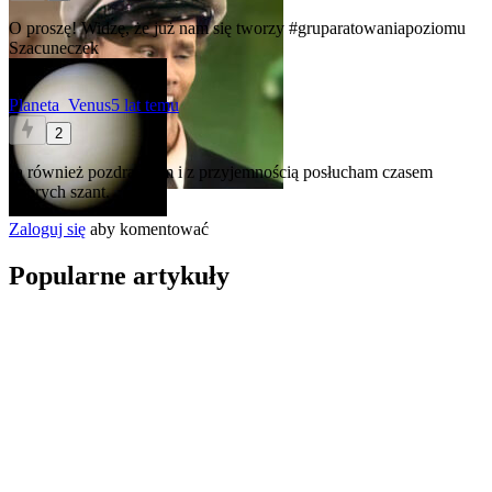
O proszę! Widzę, że już nam się tworzy
#gruparatowaniapoziomu
Szacuneczek
Planeta_Venus
5 lat temu
2
Ja również pozdrawiam i z przyjemnością posłucham czasem
dobrych szant.
Zaloguj się
aby komentować
Popularne artykuły