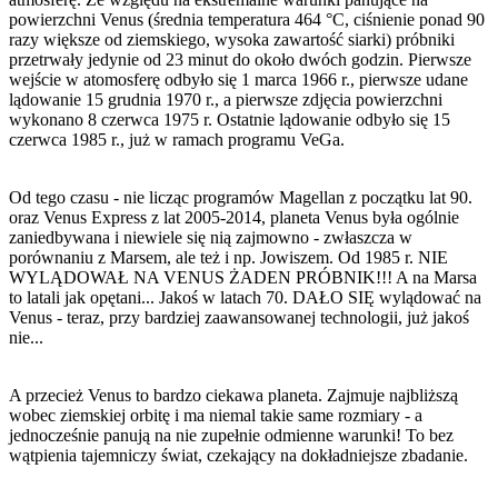
powierzchni Venus (średnia temperatura 464 °C, ciśnienie ponad 90
razy większe od ziemskiego, wysoka zawartość siarki) próbniki
przetrwały jedynie od 23 minut do około dwóch godzin. Pierwsze
wejście w atomosferę odbyło się 1 marca 1966 r., pierwsze udane
lądowanie 15 grudnia 1970 r., a pierwsze zdjęcia powierzchni
wykonano 8 czerwca 1975 r. Ostatnie lądowanie odbyło się 15
czerwca 1985 r., już w ramach programu VeGa.
Od tego czasu - nie licząc programów Magellan z początku lat 90.
oraz Venus Express z lat 2005-2014, planeta Venus była ogólnie
zaniedbywana i niewiele się nią zajmowno - zwłaszcza w
porównaniu z Marsem, ale też i np. Jowiszem. Od 1985 r. NIE
WYLĄDOWAŁ NA VENUS ŻADEN PRÓBNIK!!! A na Marsa
to latali jak opętani... Jakoś w latach 70. DAŁO SIĘ wylądować na
Venus - teraz, przy bardziej zaawansowanej technologii, już jakoś
nie...
A przecież Venus to bardzo ciekawa planeta. Zajmuje najbliższą
wobec ziemskiej orbitę i ma niemal takie same rozmiary - a
jednocześnie panują na nie zupełnie odmienne warunki! To bez
wątpienia tajemniczy świat, czekający na dokładniejsze zbadanie.