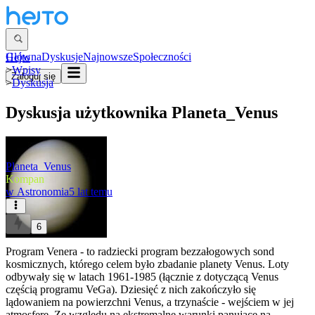
Główna
Dyskusje
Najnowsze
Społeczności
Hejto
>
Wpisy
Zaloguj się
>
Dyskusja
Dyskusja użytkownika
Planeta_Venus
Planeta_Venus
Kompan
w
Astronomia
5 lat temu
6
Program Venera - to radziecki program bezzałogowych sond
kosmicznych, którego celem było zbadanie planety Venus. Loty
odbywały się w latach 1961-1985 (łącznie z dotyczącą Venus
częścią programu VeGa). Dziesięć z nich zakończyło się
lądowaniem na powierzchni Venus, a trzynaście - wejściem w jej
atmosferę. Ze względu na ekstremalne warunki panujące na