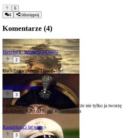
6
4
Udostępnij
Komentarze (
4
)
Havelock_Vetinari
5 lat temu
2
Uwielbiam planety
Obserwuje!
Admiral
5 lat temu
3
Ciekawe, pozdrawiam serdecznie, miło że nie tylko ja tworzę
jakościowy kątęt na hejto!
#szantanadzis
Rastablasta
5 lat temu
3