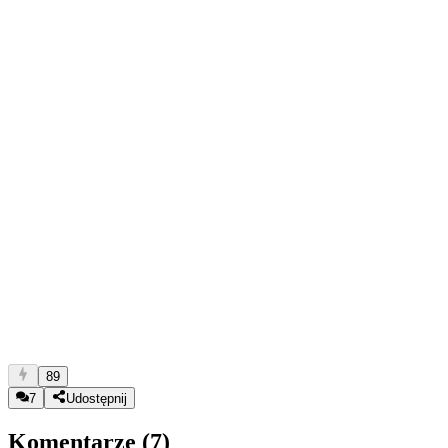
89
7
Udostępnij
Komentarze (
7
)