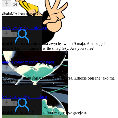
14
@alaMAkota
tzw samowar
MrAjL
w zeszłym miesiącu
0
@alaMAkota
rocznica dnia zwycięstwa to 9 maja. A na zdjęciu
gość w kurtce, czapce a w tle śnieg leży. Are you sure?
alaMAkota
w zeszłym miesiącu
0
@MrAjL
w maju śnieg w Rosji się zdarza. Zdjęcie opisane jako maj
1966
SST82
w zeszłym miesiącu
0
@alaMAkota
Może mu zimno w ręce i se grzeje :x