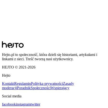
Hejto.pl to społeczność, która dzieli się historiami, artykułami i
linkami z sieci. Treść tworzą nasi użytkownicy.
HEJTO © 2021-
2026
Hejto
Kontakt
Regulamin
Polityka prywatności
Zasady
moderacji
Poradnik
Społeczności
Wspierający
Social media
facebook
instagram
twitter