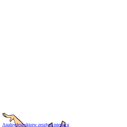
Analnydestruktor
w zeszłym miesiącu