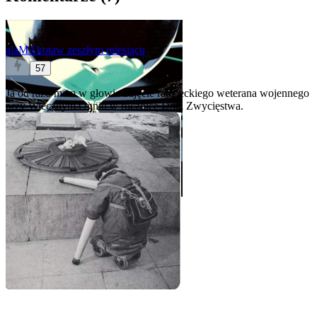
alaMAkota
w zeszłym miesiącu
57
Ja od razu mam w głowie zdjęcie radzieckiego weterana wojennego
przy Wiecznym Ogniu w rocznicę Dnia Zwycięstwa.