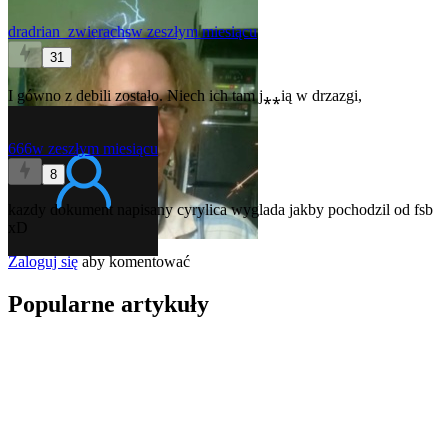
dradrian_zwierachs
w zeszłym miesiącu
31
I gówno z debili zostało. Niech ich tam j⁎⁎ią w drzazgi,
666
w zeszłym miesiącu
8
kazdy dokument napisany cyrylica wyglada jakby pochodzil od fsb
xD
Zaloguj się
aby komentować
Popularne artykuły