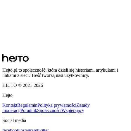
Hejto.pl to społeczność, która dzieli się historiami, artykułami i
linkami z sieci. Treść tworzą nasi użytkownicy.
HEJTO © 2021-
2026
Hejto
Kontakt
Regulamin
Polityka prywatności
Zasady
moderacji
Poradnik
Społeczności
Wspierający
Social media
facebook
instagram
twitter