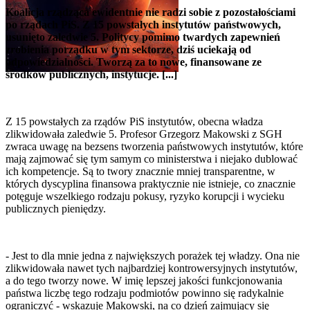
Koalicja rządząca ewidentnie nie radzi sobie z pozostałościami
po rządach PiS. Z 15 powstałych instytutów państwowych,
usunięto zaledwie 5. Politycy pomimo twardych zapewnień
zrobienia porządku w tym sektorze, dziś uciekają od
odpowiedzialności. Tworzą za to nowe, finansowane ze
środków publicznych, instytucje. [...]
Z 15 powstałych za rządów PiS instytutów, obecna władza
zlikwidowała zaledwie 5. Profesor Grzegorz Makowski z SGH
zwraca uwagę na bezsens tworzenia państwowych instytutów, które
mają zajmować się tym samym co ministerstwa i niejako dublować
ich kompetencje. Są to twory znacznie mniej transparentne, w
których dyscyplina finansowa praktycznie nie istnieje, co znacznie
potęguje wszelkiego rodzaju pokusy, ryzyko korupcji i wycieku
publicznych pieniędzy.
- Jest to dla mnie jedna z największych porażek tej władzy. Ona nie
zlikwidowała nawet tych najbardziej kontrowersyjnych instytutów,
a do tego tworzy nowe. W imię lepszej jakości funkcjonowania
państwa liczbę tego rodzaju podmiotów powinno się radykalnie
ograniczyć - wskazuje Makowski, na co dzień zajmujący się