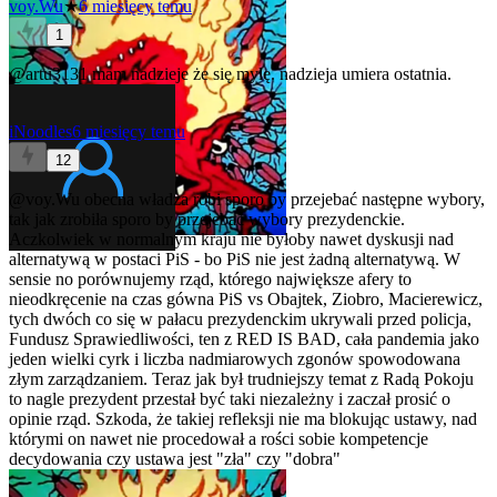
voy.Wu
★
6 miesięcy temu
1
@artu3131
mam nadzieje że się mylę. nadzieja umiera ostatnia.
iNoodles
6 miesięcy temu
12
@voy.Wu
obecna władza robi sporo by przejebać następne wybory,
tak jak zrobiła sporo by przejebać wybory prezydenckie.
Aczkolwiek w normalnym kraju nie byłoby nawet dyskusji nad
alternatywą w postaci PiS - bo PiS nie jest żadną alternatywą. W
sensie no porównujemy rząd, którego największe afery to
nieodkręcenie na czas gówna PiS vs Obajtek, Ziobro, Macierewicz,
tych dwóch co się w pałacu prezydenckim ukrywali przed policja,
Fundusz Sprawiedliwości, ten z RED IS BAD, cała pandemia jako
jeden wielki cyrk i liczba nadmiarowych zgonów spowodowana
złym zarządzaniem. Teraz jak był trudniejszy temat z Radą Pokoju
to nagle prezydent przestał być taki niezależny i zaczał prosić o
opinie rząd. Szkoda, że takiej refleksji nie ma blokując ustawy, nad
którymi on nawet nie procedował a rości sobie kompetencje
decydowania czy ustawa jest "zła" czy "dobra"