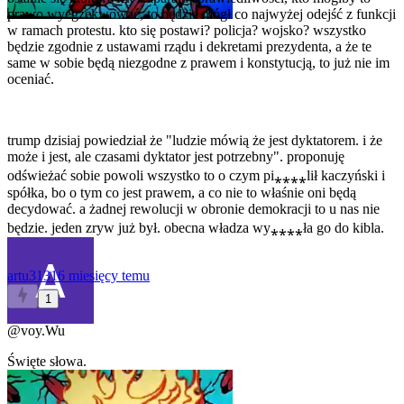
prawo wyegzekwować, to będzie mógł co najwyżej odejść z funkcji
w ramach protestu. kto się postawi? policja? wojsko? wszystko
będzie zgodnie z ustawami rządu i dekretami prezydenta, a że te
same w sobie będą niezgodne z prawem i konstytucją, to już nie im
oceniać.
trump dzisiaj powiedział że "ludzie mówią że jest dyktatorem. i że
może i jest, ale czasami dyktator jest potrzebny". proponuję
odświeżać sobie powoli wszystko to o czym pi⁎⁎⁎⁎lił kaczyński i
spółka, bo o tym co jest prawem, a co nie to właśnie oni będą
decydować. a żadnej rewolucji w obronie demokracji to u nas nie
będzie. jeden zryw już był. obecna władza wy⁎⁎⁎⁎ła go do kibla.
artu3131
6 miesięcy temu
1
@voy.Wu
Święte słowa.