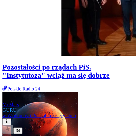
Pozostałości po rządach PiS.
"Instytutoza" wciąż ma się dobrze
Polskie Radio 24
Mr.Mars
GURU
w
Wiadomości Polska
6 miesięcy temu
34