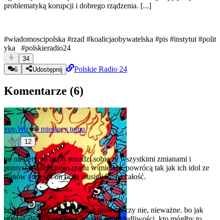
problematyką korupcji i dobrego rządzenia. [...]
#wiadomoscipolska
#rzad
#koalicjaobywatelska
#pis
#instytut
#polit
yka
#polskieradio24
34
Polskie Radio 24
6
Udostępnij
Komentarze (
6
)
voy.Wu
★
6 miesięcy temu
12
no niestety. za to pis poradzi sobie ze wszystkimi zmianami i
pomysłami obecnego rządu w miesiąc. powrócą tak jak ich idol ze
stanów i tak jak on będą musieli iść na całość.
będą robić co chcą, zgodnie z prawem czy nie, nieważne. bo jak
ostanie się ktokolwiek z aparatu sprawiedliwości, kto mógłby to