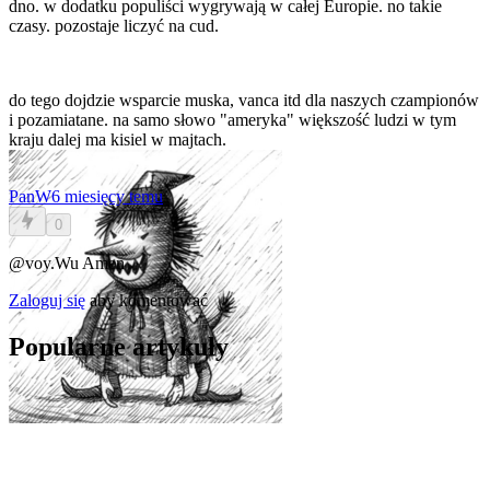
dno. w dodatku populiści wygrywają w całej Europie. no takie
czasy. pozostaje liczyć na cud.
do tego dojdzie wsparcie muska, vanca itd dla naszych czampionów
i pozamiatane. na samo słowo "ameryka" większość ludzi w tym
kraju dalej ma kisiel w majtach.
PanW
6 miesięcy temu
0
@voy.Wu
Amen
Zaloguj się
aby komentować
Popularne artykuły