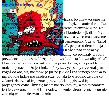
voy.Wu
★
6 miesięcy temu
3
@iNoodles
poblemem nie jest obecna władza, bo ci zwyczajnie nie
są przygotowani, dali dupy i nikt o nich nie będzie pamiętał za kilka
lat inaczej niż jak o ostatniej próbie "ingerencji niemców w polską
rację stanu". problemem są wyborcy pisu i konfederacji, dla których
żadna z afer które wymieniłeś nie ma znaczenia. za to ma znaczenie
to że "rafałek jest tęczowy", "radzio jadł ośmiorniczki", za to "karol
to doktór a i przypierdoli jak bedzie czeba". po prostu demokracja
się u nas nie przyjęła. szczycimy się wyższością nad chociażby
Ukrainą, ale oprócz autostradek, to mentalnie, co pokazały wybory
prezydenckie, jesteśmy bliżej krajom wschodu. ta "nowa oligarchia"
którą pis zaczął tworzyć nikomu nie przeszkadza, a na przykład w
moich rejonach dużo jest ludzi którzy szczycą sie tym że znają tam
kogoś od obajtka, nie mówiąc już że jak ktoś zna samego obajtka to
już wogóle ludzie mu zazdroszczą. bo taki to wiadomo że byle co
załatwi. dobrze takiego znać. przez tą dekadę pisowskiej
propagandy cofnęliśmy się mentalnie do komuny, a moim zdaniem
jest jeszcze gorzej. i te 4 lata rządów "niemieckiego agenta" tego nie
zmienią w najmnieszym stopniu.