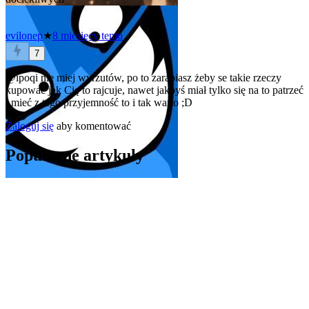
evilonep
★
8 miesięcy temu
7
@ipoqi
nie miej wyrzutów, po to zarabiasz żeby se takie rzeczy
kupować jak Cię to rajcuje, nawet jakbyś miał tylko się na to patrzeć
i mieć z tego przyjemność to i tak warto ;D
Zaloguj się
aby komentować
Popularne artykuły