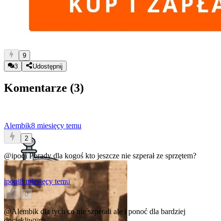
9
3
Udostępnij
Komentarze (
3
)
Alembik
8 miesięcy temu
2
@ipoqi
Porady dla kogoś kto jeszcze nie szperał ze sprzętem?
ipoqi
8 miesięcy temu
0
@Alembik
dla tych co nie szperali ale i ponoć dla bardziej
dociekliwych