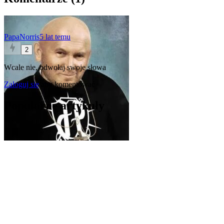
PapaNorris
5 lat temu
2
Wcale nie, odwołaj swoje słowa
Zaloguj się
aby komentować
Popularne artykuły