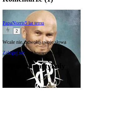
PapaNorris
5 lat temu
2
Wcale nie, odwołaj swoje słowa
Zaloguj się
aby komentować
Popularne artykuły