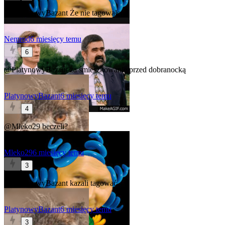
@PlatynowyBazant
Że nie tagowałem
Nemrod
6 miesięcy temu
6
@PlatynowyBazant
za śmieszkowanie przed dobranocką
PlatynowyBazant
6 miesięcy temu
4
@Mleko29
beczeli?
Mleko29
6 miesięcy temu
3
@PlatynowyBazant
kazali tagować
PlatynowyBazant
6 miesięcy temu
3