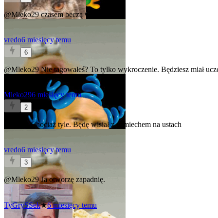
@Mleko29
czasem beczą 🙂
vredo
6 miesięcy temu
6
@Mleko29
Nie tagowałeś? To tylko wykroczenie. Będziesz miał ucz
Mleko29
6 miesięcy temu
2
@vredo
Chociaż tyle. Będę wisiał z uśmiechem na ustach
vredo
6 miesięcy temu
3
@Mleko29
Ja otworzę zapadnię.
TyGrySSek
★
6 miesięcy temu