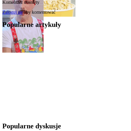
Komentarz usunięty
Zaloguj się
aby komentować
Popularne artykuły
Popularne dyskusje