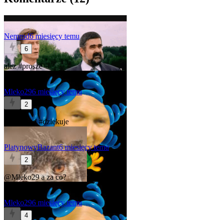
Nemrod
6 miesięcy temu
6
ależ
#prosze
Mleko29
6 miesięcy temu
2
@Nemrod
#dziekuje
PlatynowyBazant
6 miesięcy temu
2
@Mleko29
a za co?
Mleko29
6 miesięcy temu
4