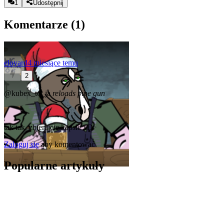
1
Udostępnij
Komentarze (
1
)
eloyard
4 miesiące temu
2
@kubex_to_ja
reloads pipe gun
tak tak, zbierajcie kapsle xD
Zaloguj się
aby komentować
Popularne artykuły