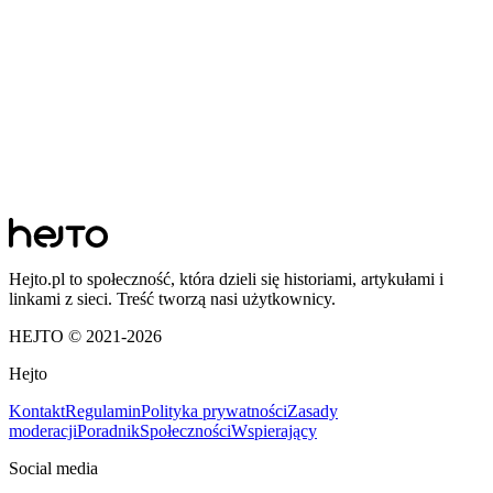
Hejto.pl to społeczność, która dzieli się historiami, artykułami i
linkami z sieci. Treść tworzą nasi użytkownicy.
HEJTO © 2021-
2026
Hejto
Kontakt
Regulamin
Polityka prywatności
Zasady
moderacji
Poradnik
Społeczności
Wspierający
Social media