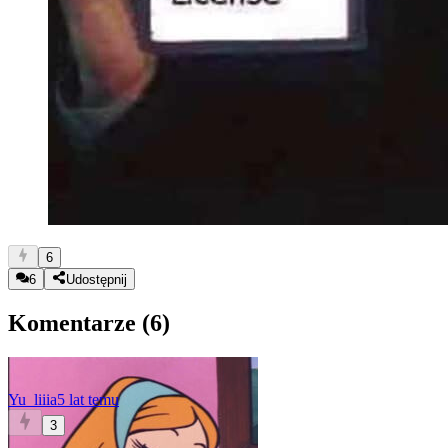
6
6
Udostępnij
Komentarze (
6
)
Yu_liiia
5 lat temu
3