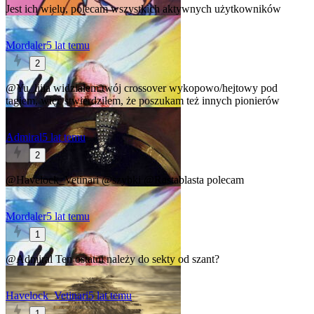
Jest ich wielu, polecam wszystkich aktywnych użytkowników
Mordaler
5 lat temu
2
@Yu_liiia
widziałem twój crossover wykopowo/hejtowy pod
tagiem, więc stwierdziłem, że poszukam też innych pionierów
Admiral
5 lat temu
2
@Havelock_Vetinari
@szybki
@Rastablasta
polecam
Mordaler
5 lat temu
1
@Admiral
Ten ostatni należy do sekty od szant?
Havelock_Vetinari
5 lat temu
1