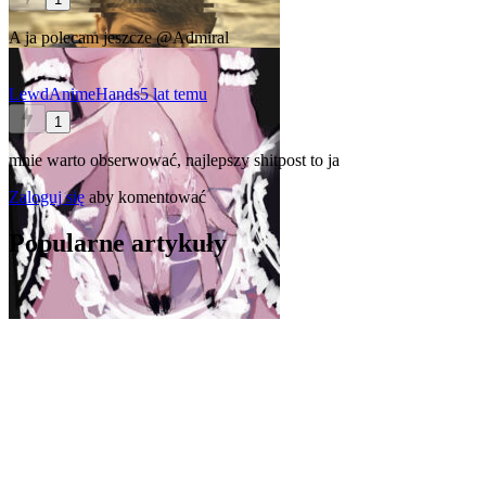
A ja polecam jeszcze
@Admiral
LewdAnimeHands
5 lat temu
1
mnie warto obserwować, najlepszy shitpost to ja
Zaloguj się
aby komentować
Popularne artykuły