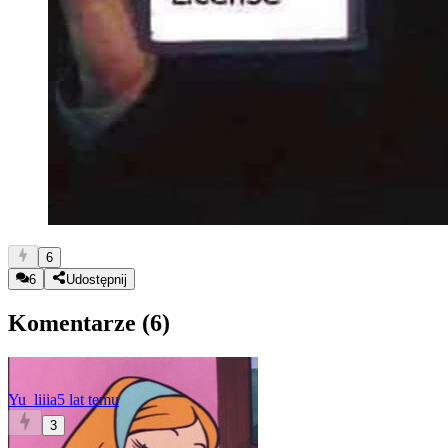
6
6
Udostępnij
Komentarze (
6
)
Yu_liiia
5 lat temu
3