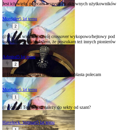
Jest ich wielu, polecam wszystkich aktywnych użytkowników
Mordaler
5 lat temu
2
@Yu_liiia
widziałem twój crossover wykopowo/hejtowy pod
tagiem, więc stwierdziłem, że poszukam też innych pionierów
Admiral
5 lat temu
2
@Havelock_Vetinari
@szybki
@Rastablasta
polecam
Mordaler
5 lat temu
1
@Admiral
Ten ostatni należy do sekty od szant?
Havelock_Vetinari
5 lat temu
1