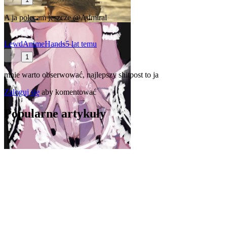
A ja polecam jeszcze
@Admiral
LewdAnimeHands
5 lat temu
1
mnie warto obserwować, najlepszy shitpost to ja
Zaloguj się
aby komentować
Popularne artykuły