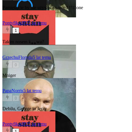
Pamiętajcie by nie używać m-word !!11one
PontyfikatJP2
5 lat temu
1
Takim nosem k⁎⁎wa?
GrzechuFloryda
5 lat temu
0
Mniger
PapaNorris
5 lat temu
0
Debilu, George to Jerzy
PontyfikatJP2
5 lat temu
1