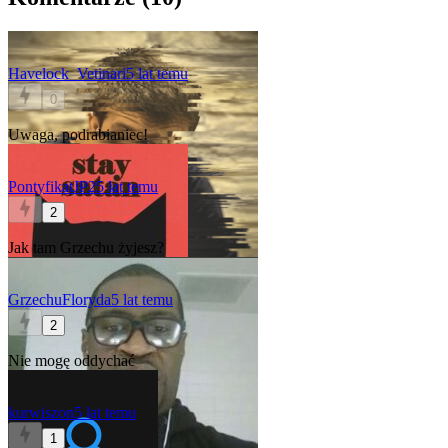
Havelock_Vetinari
5 lat temu
0
Uwaga, podrabianiec!
PontyfikatJP2
5 lat temu
2
Jak tam Grzechu żyjesz?
GrzechuFloryda
5 lat temu
2
Nie mogę oddychać
kurwiszon
5 lat temu
1