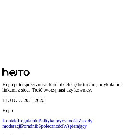
Hejto.pl to społeczność, która dzieli się historiami, artykułami i
linkami z sieci. Treść tworzą nasi użytkownicy.
HEJTO © 2021-
2026
Hejto
Kontakt
Regulamin
Polityka prywatności
Zasady
moderacji
Poradnik
Społeczności
Wspierający