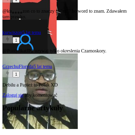
@ku⁎⁎⁎⁎zon co to znaczy to "m"? bo word to znam. Zdawałem
tam prawko.
kurwiszon
5 lat temu
1
@PontyfikatJP2
uzywaj tylko okreslenia Czarnoskory.
GrzechuFloryda
5 lat temu
1
Debilu a Papież to Polak XD
Zaloguj się
aby komentować
Popularne artykuły