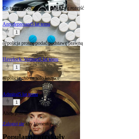
Co to za zgromadzenie, proszę się rozejść
Antydepresant
5 lat temu
1
@policja
proszę podać podstawę prawną
Havelock_Vetinari
5 lat temu
1
@policja
cho na solo kozaku
Admiral
5 lat temu
1
Ahoj, jestem
Zaloguj się
aby komentować
Popularne artykuły