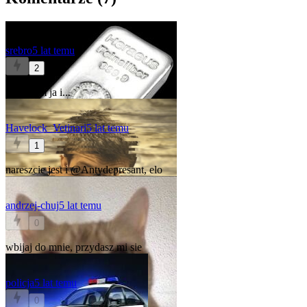
srebro
5 lat temu
2
no jestem ja i...
Havelock_Vetinari
5 lat temu
1
nareszcie jest i
@Antydepresant
, elo
andrzej-chuj
5 lat temu
0
wbijaj do mnie, przydasz mi sie
policja
5 lat temu
0