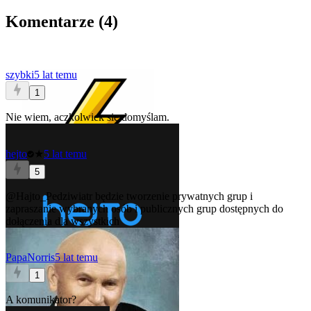
Komentarze (
4
)
szybki
5 lat temu
1
Nie wiem, aczkolwiek się domyślam.
hejto
★
5 lat temu
5
@Hajto_Pedziwiatr
będzie tworzenie prywatnych grup i
zapraszanie wybranych osób i publicznych grup dostępnych do
dołączenia dla wszystkich
PapaNorris
5 lat temu
1
A komunikator?