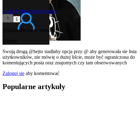
Hajto_Pedziwiatr
5 lat temu
1
@BapiezBolag
to trzeba wołać.
@hejto
Swoją drogą
@hejto
siadłaby opcja przy @ aby generowała sie lista
użytkowników, nie mówię o dużej liście, może być ograniczona do
komentujących posta oraz znajomych czy tam obserwowanych
Zaloguj się
aby komentować
Popularne artykuły