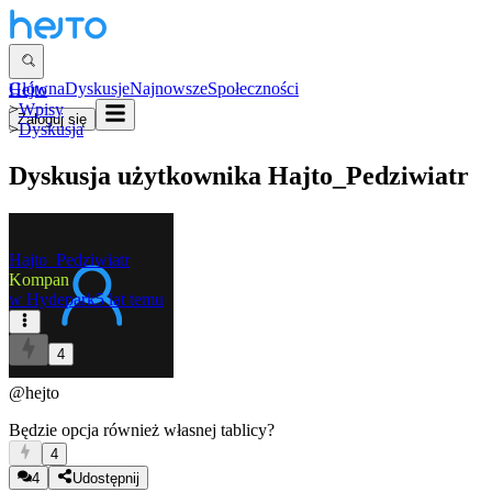
Główna
Dyskusje
Najnowsze
Społeczności
Hejto
>
Wpisy
Zaloguj się
>
Dyskusja
Dyskusja użytkownika
Hajto_Pedziwiatr
Hajto_Pedziwiatr
Kompan
w
Hydepark
5 lat temu
4
@hejto
Będzie opcja również własnej tablicy?
4
4
Udostępnij