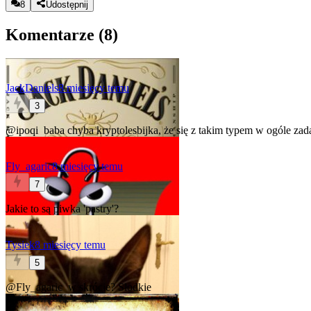
8
Udostępnij
Komentarze (
8
)
JackDaniels
8 miesięcy temu
3
@ipoqi
baba chyba kryptolesbijka, że się z takim typem w ogóle za
Fly_agaric
8 miesięcy temu
7
Jakie to są piwka 'pastry'?
Tysiek
8 miesięcy temu
5
@Fly_agaric
w skrócie? Słodkie