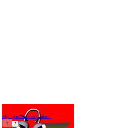
Fly_agaric
8 miesięcy temu
2