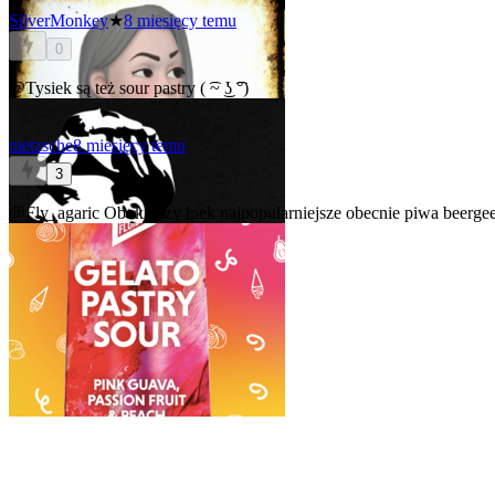
SilverMonkey
★
8 miesięcy temu
0
@Tysiek
są też sour pastry ( ͡~ ͜ʖ ͡°)
nietzsche
8 miesięcy temu
3
@Fly_agaric
Obok hazy ipek najpopularniejsze obecnie piwa beerg