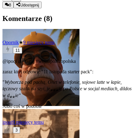
8
Udostępnij
Komentarze (
8
)
Opornik
★
9 miesięcy temu
11
@ipoqi
ale taguj
#wojnapolskopolska
zaraz ktoś odpowie "11 listopada starter pack":
"
Wyborcza pod pachą, Onet w telefonie, sojowe latte w łapie,
tęczowy szalik na szyi, je⁎⁎⁎ie po Polsce w socjal mediach, dildos
w d⁎⁎ie"
Albo coś w podobie
ipoqi
9 miesięcy temu
3