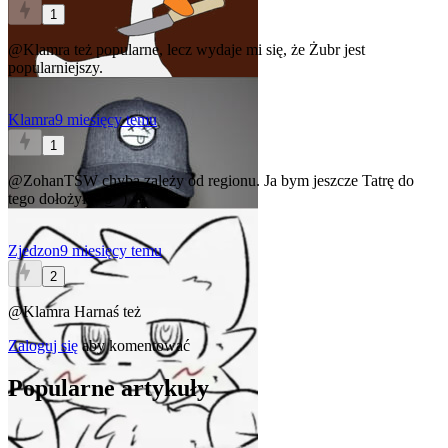
1
@Klamra
też popularne, lecz wydaje mi się, że Żubr jest
popularniejszy.
Klamra
9 miesięcy temu
1
@ZohanTSW
chyba zależy od regionu. Ja bym jeszcze Tatrę do
tego dołożył (° ͜ʖ °)
Zjedzon
9 miesięcy temu
2
@Klamra
Harnaś też
Zaloguj się
aby komentować
Popularne artykuły