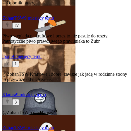
@Opornik
proszę
ZohanTSW
9 miesięcy temu
27
Piwo wygląda na kraftowe i przez to nie pasuje do reszty.
Patriotyczne piwo prawdziwego prawilniaka to Żubr
ipoqi
9 miesięcy temu
1
@ZohanTSW
Kraftowe i dobre, zawsze jak jadę w rodzinne strony
to przywoze od nich zapas.
Klamra
9 miesięcy temu
3
@ZohanTSW
a nie Harnaś?
ZohanTSW
9 miesięcy temu