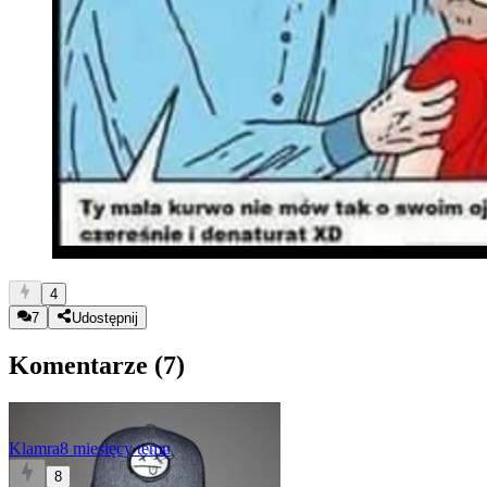
4
7
Udostępnij
Komentarze (
7
)
Klamra
8 miesięcy temu
8