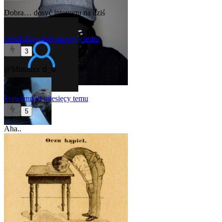
Dobra… dosyć internetu na dziś
cebulaZrosolu
8 miesięcy temu
3
@Minralxx
ಠ_ಠ
Trawienny
8 miesięcy temu
5
Aha..