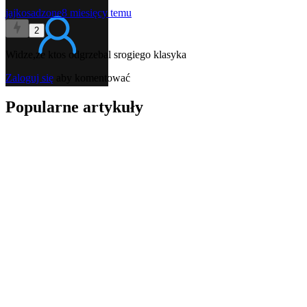
jajkosadzone
8 miesięcy temu
2
Widze,ze ktos odgrzebal srogiego klasyka
Zaloguj się
aby komentować
Popularne artykuły