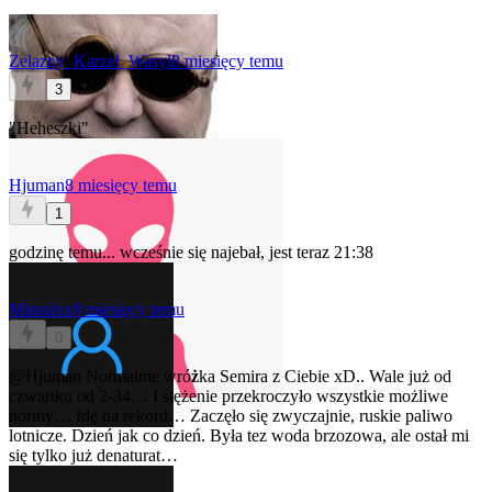
Zelazny_Karzel_Wasyl
8 miesięcy temu
3
"Heheszki"
Hjuman
8 miesięcy temu
1
godzinę temu... wcześnie się najebał, jest teraz 21:38
Minralxx
8 miesięcy temu
0
@Hjuman
Normalnie wró
ż
ka Semira z Ciebie xD.. Wale już od
czwartku od 2-34… I stężenie przekroczyło wszystkie możliwe
normy… Idę na rekord… Zaczęło się zwyczajnie, ruskie paliwo
lotnicze. Dzień jak co dzień. Była tez woda brzozowa, ale ostał mi
się tylko już denaturat…