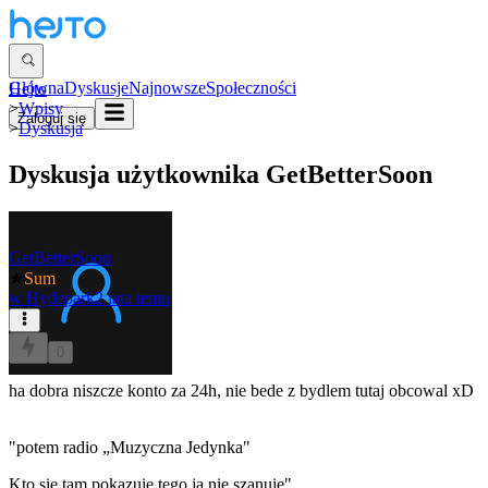
Główna
Dyskusje
Najnowsze
Społeczności
Hejto
>
Wpisy
Zaloguj się
>
Dyskusja
Dyskusja użytkownika
GetBetterSoon
GetBetterSoon
★
Sum
w
Hydepark
2 lata temu
0
ha dobra niszcze konto za 24h, nie bede z bydlem tutaj obcowal xD
"potem radio „Muzyczna Jedynka"
Kto się tam pokazuje tego ja nie szanuję"