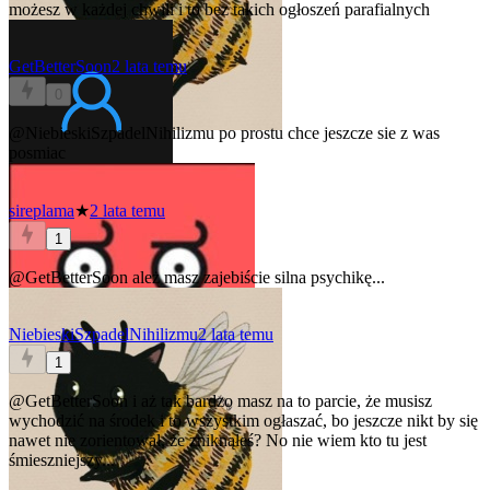
możesz w każdej chwili i to bez takich ogłoszeń parafialnych
GetBetterSoon
2 lata temu
0
@NiebieskiSzpadelNihilizmu
po prostu chce jeszcze sie z was
posmiac
sireplama
★
2 lata temu
1
@GetBetterSoon
ależ masz zajebiście silna psychikę...
NiebieskiSzpadelNihilizmu
2 lata temu
1
@GetBetterSoon
i aż tak bardzo masz na to parcie, że musisz
wychodzić na środek i to wszystkim ogłaszać, bo jeszcze nikt by się
nawet nie zorientował, że zniknąłeś? No nie wiem kto tu jest
śmieszniejszy...