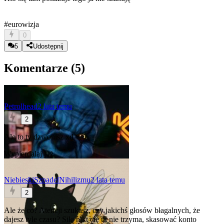
#eurowizja
0
5
Udostępnij
Komentarze (
5
)
Petrolhead
2 lata temu
2
Ale to ty dzwonisz xd
Wypierdalaj już
NiebieskiSzpadelNihilizmu
2 lata temu
2
Ale że co? Atencji szukasz, czy jakichś głosów błagalnych, że
dajesz tyle czasu? Siłą nikt cię tu nie trzyma, skasować konto