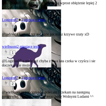
@Loginus07
bez kart, które wspierają wprost oblężenie lepiej 2
razy się zastanowić
Loginus07
★
2 miesiące temu
0
@radziol
z kartami też nie idzie jak masz krzywe rzuty xD
wielbuont
2 miesiące temu
1
@Loginus07
u mnie już chyba z dwa lata czeka w czyścu i sie
doczekać nie może
Loginus07
★
2 miesiące temu
2
@wielbuont
ja powiem tak- polecam i czekam na następną
rozgrywkę, chociaż wiem, ze teraz będę Wolnymi Ludami ^^