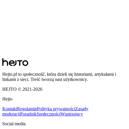
Hejto.pl to społeczność, która dzieli się historiami, artykułami i
linkami z sieci. Treść tworzą nasi użytkownicy.
HEJTO © 2021-
2026
Hejto
Kontakt
Regulamin
Polityka prywatności
Zasady
moderacji
Poradnik
Społeczności
Wspierający
Social media