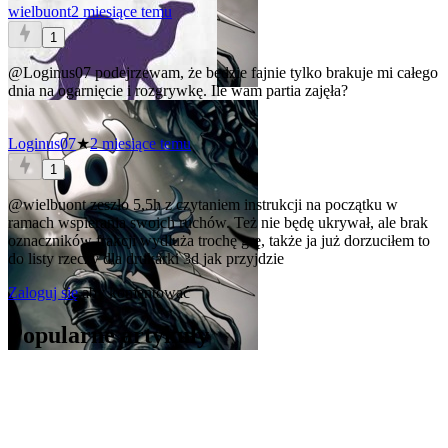
wielbuont
2 miesiące temu
1
@Loginus07
podejrzewam, że będzie fajnie tylko brakuje mi całego
dnia na ogarnięcie i rozgrywkę. Ile wam partia zajęła?
Loginus07
★
2 miesiące temu
1
@wielbuont
zeszło 5,5h z czytaniem instrukcji na początku w
ramach wspierania swoich ruchów. Też nie będę ukrywał, ale brak
oznaczników frakcji wydluża trochę grę, także ja już dorzuciłem to
do listy rzeczy dla drukarki 3d jak przyjdzie
Zaloguj się
aby komentować
Popularne artykuły