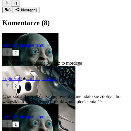
21
8
Udostępnij
Komentarze (
8
)
radziol
2 miesiące temu
2
@Loginus07
oblężenia twierdz to mordęga
Loginus07
★
2 miesiące temu
2
@radziol
a daj spokój- żadnej twierdzy nie udalo sie zdobyc, bo
wszystkie 6 wypadały na poszukiwanie pierścienia ^^
radziol
2 miesiące temu
1