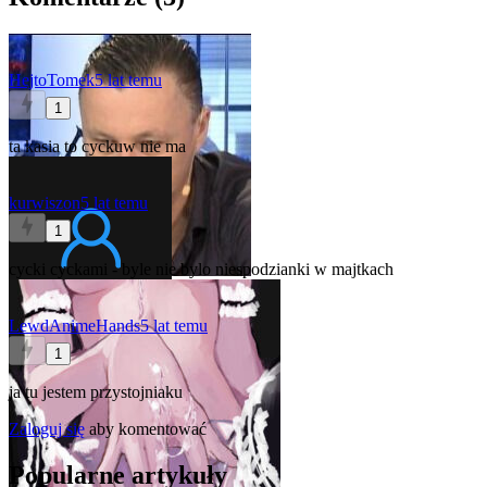
HejtoTomek
5 lat temu
1
ta kasia to cyckuw nie ma
kurwiszon
5 lat temu
1
cycki cyckami - byle nie bylo niespodzianki w majtkach
LewdAnimeHands
5 lat temu
1
ja tu jestem przystojniaku
Zaloguj się
aby komentować
Popularne artykuły