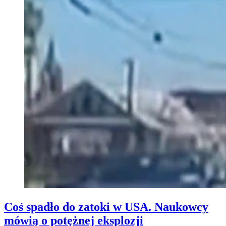
Coś spadło do zatoki w USA. Naukowcy
mówią o potężnej eksplozji