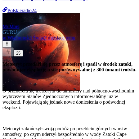
Polskieradio24
Mr.Mars
GURU
w
Wiadomości Świat
2 miesiące temu
25
Meteoryt przedarł się przez atmosferę i spadł w środek zatoki,
powodując eksplozję o sile porównywalnej z 300 tonami trotylu.
O przedarciu się meteorytu do atmosfery nad północno-wschodnim
wybrzeżem Stanów Zjednoczonych informowaliśmy już w
weekend. Pojawiają się jednak nowe doniesienia o podwodnej
eksplozji.
Meteoryt zakończył swoją podróż po przebiciu górnych warstw
atmosfery, po czym uderzył bezpośrednio w wody Zatoki Cape