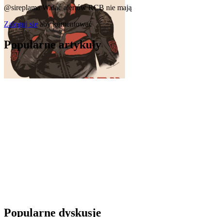
@sireplama
Widać alertów RCB nie mają
Zaloguj się
aby komentować
Popularne artykuły
Popularne dyskusje