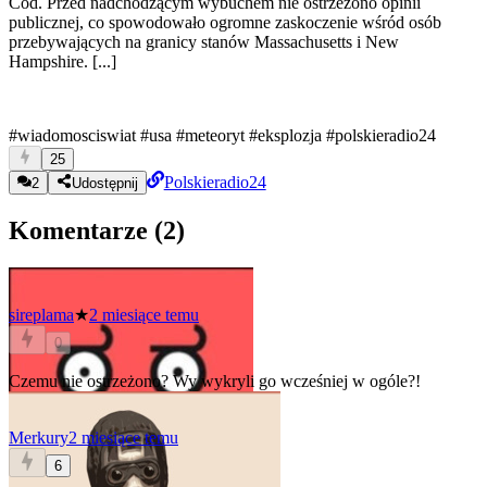
Cod. Przed nadchodzącym wybuchem nie ostrzeżono opinii
publicznej, co spowodowało ogromne zaskoczenie wśród osób
przebywających na granicy stanów Massachusetts i New
Hampshire. [...]
#wiadomosciswiat
#usa
#meteoryt
#eksplozja
#polskieradio24
25
Polskieradio24
2
Udostępnij
Komentarze (
2
)
sireplama
★
2 miesiące temu
0
Czemu nie ostrzeżono? Wy wykryli go wcześniej w ogóle?!
Merkury
2 miesiące temu
6