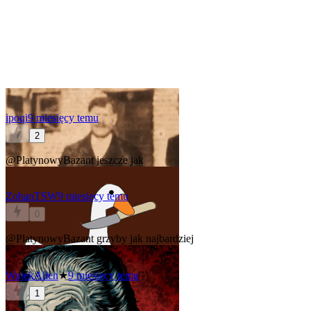
ipoqi
9 miesięcy temu
2
@PlatynowyBazant
jeszcze jak
ZohanTSW
9 miesięcy temu
0
@PlatynowyBazant
grzyby jak najbardziej
WujekAlien
★
9 miesięcy temu
1