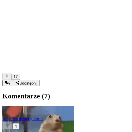
17
7
Udostępnij
Komentarze (
7
)
suseu
9 miesięcy temu
4