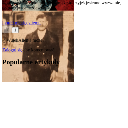
@ipoqi
na początku pomyślałem, że to czyjeś jesienne wyzwanie,
co pan Owca rozdawał
ipoqi
9 miesięcy temu
1
@WujekAlien
a może?!
Zaloguj się
aby komentować
Popularne artykuły