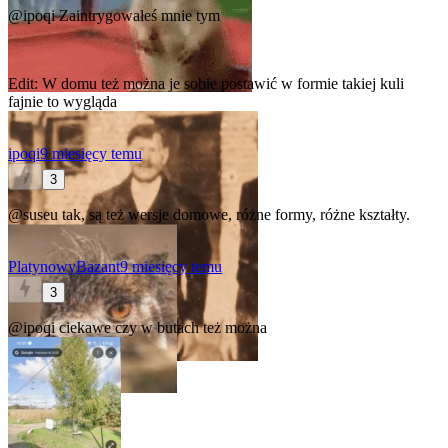
@ipoqi
Zaintrygowałeś mnie tym
Edit: W domu też można je sobie postawić w formie takiej kuli
fajnie to wygląda
ipoqi
9 miesięcy temu
3
@suseu
tak, są też wersje domowe, różne formy, różne kształty.
PlatynowyBazant
9 miesięcy temu
3
@ipoqi
ciekawe czy w butach też można