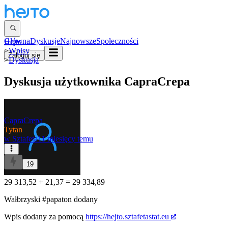
Główna
Dyskusje
Najnowsze
Społeczności
Hejto
>
Wpisy
Zaloguj się
>
Dyskusja
Dyskusja użytkownika
CapraCrepa
CapraCrepa
Tytan
w
Sztafeta
11 miesięcy temu
19
29 313,52 + 21,37 = 29 334,89
Wałbrzyski
#papaton
dodany
Wpis dodany za pomocą
https://hejto.sztafetastat.eu