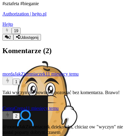
#sztafeta
#bieganie
Authorization | hejto.pl
Hejto
19
2
Udostępnij
Komentarze (
2
)
mordaJakZiemniaczek
11 miesięcy temu
1
Taki wyczyn nie powinien pozostać bez komentarza. Brawo!
CapraCrepa
11 miesięcy temu
2
@mordaJakZiemniaczek
dziekowka, chiciaz ow "wyczyn" nie
zostal poparty dobrym czasem