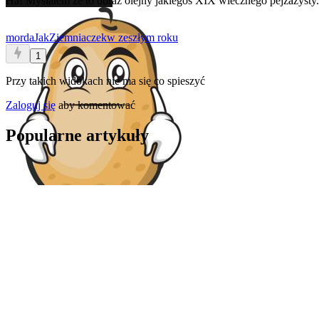
Ha! Myślałem że to obraz olejny jakiegoś XIX wiecznego pejzażysty.
mordaJakZiemniaczek
w zeszłym roku
1
Przy takich widokach nie ma się co spieszyć
Zaloguj się
aby komentować
Popularne artykuły