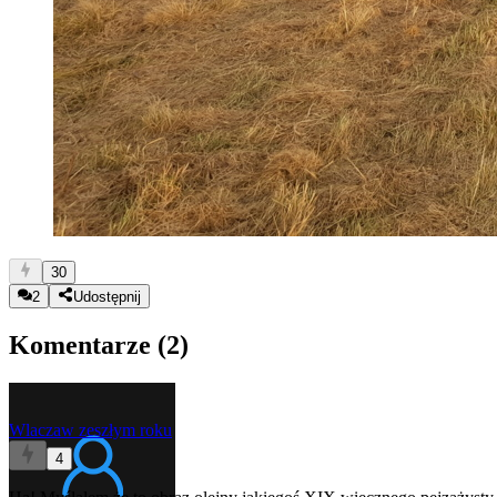
30
2
Udostępnij
Komentarze (
2
)
Wlacza
w zeszłym roku
4