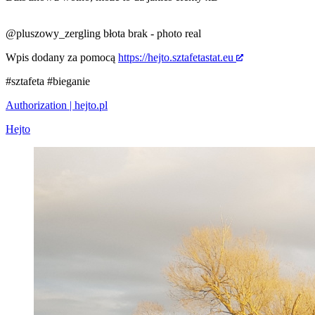
@pluszowy_zergling
błota brak - photo real
Wpis dodany za pomocą
https://hejto.sztafetastat.eu
#sztafeta
#bieganie
Authorization | hejto.pl
Hejto