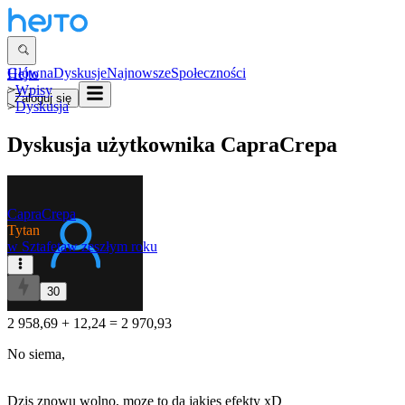
Główna
Dyskusje
Najnowsze
Społeczności
Hejto
>
Wpisy
Zaloguj się
>
Dyskusja
Dyskusja użytkownika
CapraCrepa
CapraCrepa
Tytan
w
Sztafeta
w zeszłym roku
30
2 958,69 + 12,24 = 2 970,93
No siema,
Dzis znowu wolno, moze to da jakies efekty xD