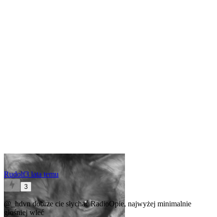
Rudolf
3 lata temu
3
@_hdvn
dobrze cie słychać RadioOpie, najwyżej minimalnie
głośniej wleć