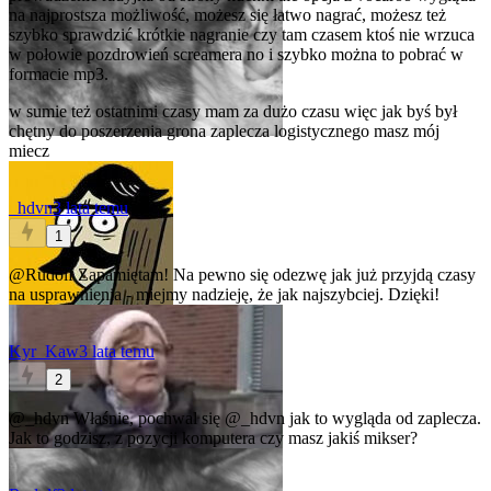
na najprostsza możliwość, możesz się łatwo nagrać, możesz też
szybko sprawdzić krótkie nagranie czy tam czasem ktoś nie wrzuca
w połowie pozdrowień screamera no i szybko można to pobrać w
formacie mp3.
w sumie też ostatnimi czasy mam za dużo czasu więc jak byś był
chętny do poszerzenia grona zaplecza logistycznego masz mój
miecz
_hdvn
3 lata temu
1
@Rudolf
Zapamiętam! Na pewno się odezwę jak już przyjdą czasy
na usprawnienia - miejmy nadzieję, że jak najszybciej. Dzięki!
Kyr_Kaw
3 lata temu
2
@_hdvn
Właśnie, pochwal się
@_hdvn
jak to wygląda od zaplecza.
Jak to godzisz, z pozycji komputera czy masz jakiś mikser?