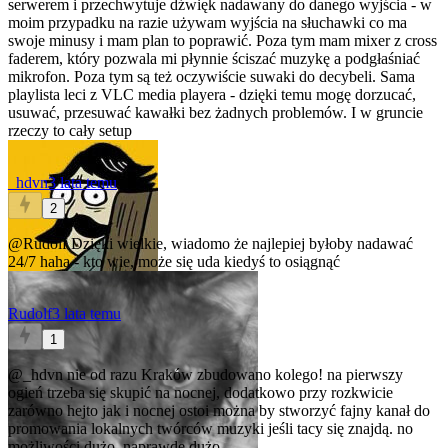
serwerem i przechwytuje dźwięk nadawany do danego wyjścia - w
moim przypadku na razie używam wyjścia na słuchawki co ma
swoje minusy i mam plan to poprawić. Poza tym mam mixer z cross
faderem, który pozwala mi płynnie ściszać muzykę a podgłaśniać
mikrofon. Poza tym są też oczywiście suwaki do decybeli. Sama
playlista leci z VLC media playera - dzięki temu mogę dorzucać,
usuwać, przesuwać kawałki bez żadnych problemów. I w gruncie
rzeczy to cały setup
_hdvn
3 lata temu
2
@Rudolf
Dzięki wielkie, wiadomo że najlepiej byłoby nadawać
24/7 haha - kto wie, może się uda kiedyś to osiągnąć
Rudolf
3 lata temu
1
@_hdvn
nie od razu Kraków zbudowano kolego! na pierwszy
ogień trzeba się skupić na nocnej, dodatkowo przy rozkwicie
zarówno hejto jak i nocnej ostoi można by stworzyć fajny kanał do
promowania lokalnych twórców muzyki jeśli tacy się znajdą. no
możliwości dużo, naprawdę dużo