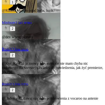
1
@Rudolf
Miałem pisać haha, luzik!
Mistborn
3 lata temu
2
@dev
where pioruny
Rudolf
3 lata temu
2
@Kyr_Kaw
to ja znowu głos mam ale nie mam chyba nic
ciekawego dla szerszej gawiedzi do powiedzenia, jak żyć premierze,
jak żyć
Rudolf
3 lata temu
2
@_hdvn
aslo, dawaj opcje na pozdrowienia z vocaroo na antenie