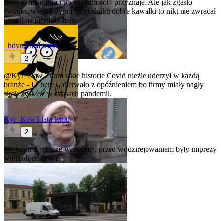
Była to amatorka i po znajomości - przyznaje. Ale jak zgasło
światło, wleciał dym i na głośniku dobre kawałki to nikt nie zwracał
uwagi na pierdoły hehe
_hdvn
3 lata temu
2
@Kyr_Kaw
Znam takie historie
Covid nieźle uderzył w każdą
branże - IT here - oberwało z opóźnieniem bo firmy miały nagły
skok zysków w czasach pandemii.
Kyr_Kaw
3 lata temu
2
@_hdvn
A jeszcze wcześniej, przed wodzirejowaniem były imprezy
wielkoformatowe