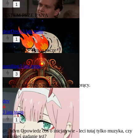
1
JESTEM PSZE PANA
dearDesix
3 lata temu
1
@_hdvn
( ͡° ͜ʖ ͡°) co ja pacze
gamlling
3 lata temu
3
Obecny i tańczący - papież polak jest gorący.
dev
3 lata temu
1
@_hdvn
Opowiedz coś o inicjatywie - leci tutaj tylko muzyka, czy
jest jakieś gadanie też?