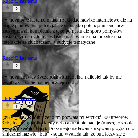
Rudolf
3 lata temu
2
@_hdvn
parę lat temu miałem zakładać radyjko internetowe ale na
etapie planowania potencjał się sypnął bo potencjalni słuchacze
zrezygnowali kompletnie z tego pomysłu ale sporo pomysłów
zostało, radio miało być właśnie nastawione i na muzykę i na
interakcje ze słuchaczami + audycje tematyczne
Rudolf
3 lata temu
2
@_hdvn
anyway życzę rozkwitu radyjka, najlepiej tak by nie
wyobrażać sobie nocnej bez tego radia
_hdvn
3 lata temu
1
@Kyr_Kaw
Ogólnie zeno.fm pozwala mi wrzucić 500 utworów
żeby leciały w kółko kiedy radio akurat nie nadaje (muszę to zrobić
w końcu swoją drogą). Do samego nadawania używam programu o
śmiesznej nazwie "butt" - setup wygląda tak, że butt łączy się z