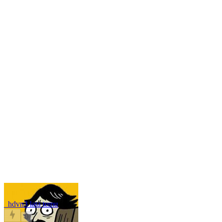
_hdvn
3 lata temu
0