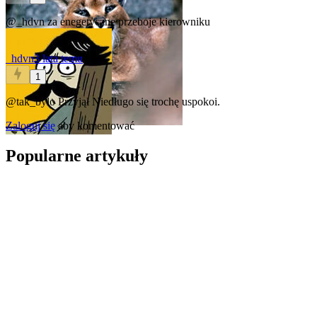
@_hdvn
za enegetyczne przeboje kierowniku
_hdvn
3 lata temu
1
@tak_bylo
Przyjął
Niedługo się trochę uspokoi.
Zaloguj się
aby komentować
Popularne artykuły