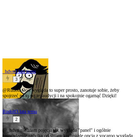
_hdvn
3 lata temu
3
@Rudolf
Ooo wygląda to super prosto, zanotuje sobie, żeby
spojrzeć na to po tej audycji i na spokojnie ogarnąć
Dzięki!
Rudolf
3 lata temu
2
@_hdvn
nie mam pojęcia jak wygląda "panel" i ogólnie
prowadzenie radyjka od strony kuchni ale opcja z vocaroo wygląda