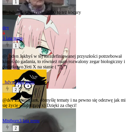
1
@_hdvn
Tak, wczesne 2000 to też kocury
dev
3 lata temu
1
@_hdvn
Jakbyś w tej niezdefiniowanej przyszłości potrzebował
kogoś do gadania, to również mam rozwalony zegar biologiczny i
dodatkowo Yeti X na stanie ( ͡° ͜ʖ ͡°)
_hdvn
3 lata temu
2
@dev
Zapamiętam, obmyślę tematy i na pewno się odezwę jak mi
się życie ustabilizuje x) Dzięki za chęci!
Mistborn
3 lata temu
2