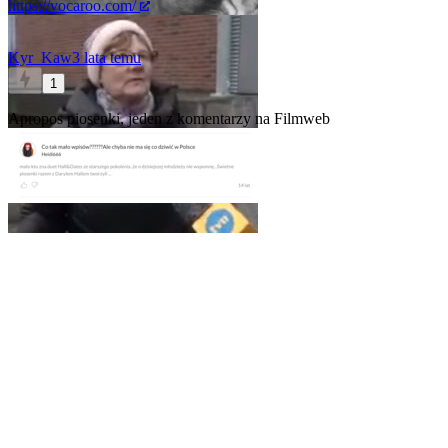
https://vocaroo.com/
Kyr_Kaw
3 lata temu
1
Apropos piosenki, jeden z komentarzy na Filmweb