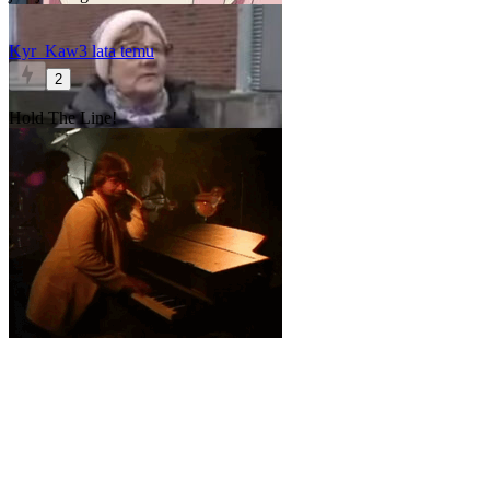
Kyr_Kaw
3 lata temu
2
Hold The Line!