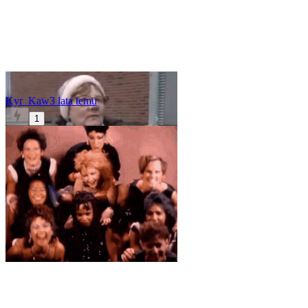
Kyr_Kaw
3 lata temu
1