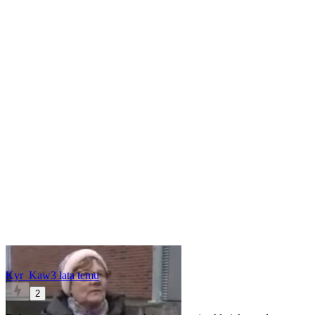
Kyr_Kaw
3 lata temu
2