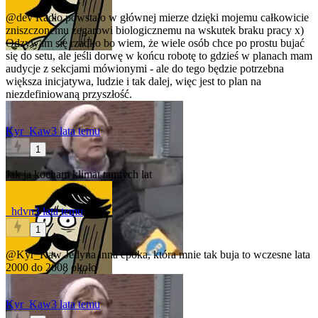
@dev
Radio powstało w głównej mierze dzięki mojemu całkowicie
zniszczonemu zegarowi biologicznemu na wskutek braku pracy x)
Odzywam się rzadko bo wiem, że wiele osób chce po prostu bujać
się do setu, ale jeśli dorwę w końcu robotę to gdzieś w planach mam
audycje z sekcjami mówionymi - ale do tego będzie potrzebna
większa inicjatywa, ludzie i tak dalej, więc jest to plan na
niezdefiniowaną przyszłość.
Kyr_Kaw
3 lata temu
1
Jak ja kocham klimat tamtych lat
_hdvn
3 lata temu
1
@Kyr_Kaw
Jedyna inna epoka, która mnie tak buja to wczesne lata
2000 do 2008 około
Kyr_Kaw
3 lata temu