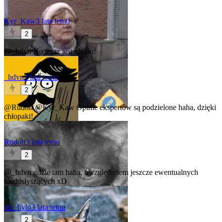
Kyr_Kaw
3 lata temu
2
@_hdvn
No teraz jest ideolo!
_hdvn
3 lata temu
2
@Rudolf
@Kyr_Kaw
Opinie ekspertów są podzielone haha, dzięki
chłopaki!
Rudolf
3 lata temu
2
@_hdvn
gdzie tam haha, uwzględniłem jeszcze ewentualnych
niedosłyszących xD
tak_bylo
3 lata temu
2