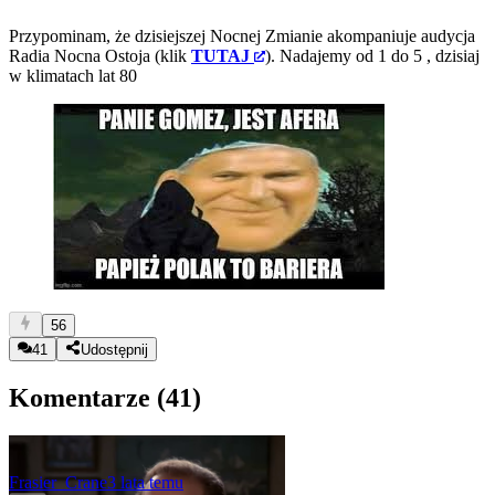
Przypominam, że dzisiejszej Nocnej Zmianie akompaniuje audycja
Radia Nocna Ostoja (klik
TUTAJ
). Nadajemy od 1 do 5
, dzisiaj
w klimatach lat 80
56
41
Udostępnij
Komentarze (
41
)
Frasier_Crane
3 lata temu