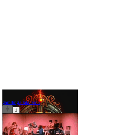
gamlling
3 lata temu
1