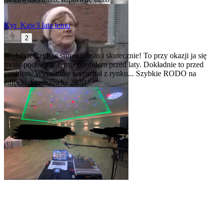
Kyr_Kaw
3 lata temu
2
@_hdvn
Czyli w sumie prosto i skutecznie! To przy okazji ja się
mogę pochwalić tym, co robiłem przed laty. Dokładnie to przed
covidem. Wirus mnie wyruchał z rynku... Szybkie RODO na
zdjęciu. Studniówka 2020