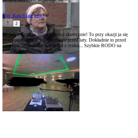
Kyr_Kaw
3 lata temu
2
@_hdvn
Czyli w sumie prosto i skutecznie! To przy okazji ja się
mogę pochwalić tym, co robiłem przed laty. Dokładnie to przed
covidem. Wirus mnie wyruchał z rynku... Szybkie RODO na
zdjęciu. Studniówka 2020