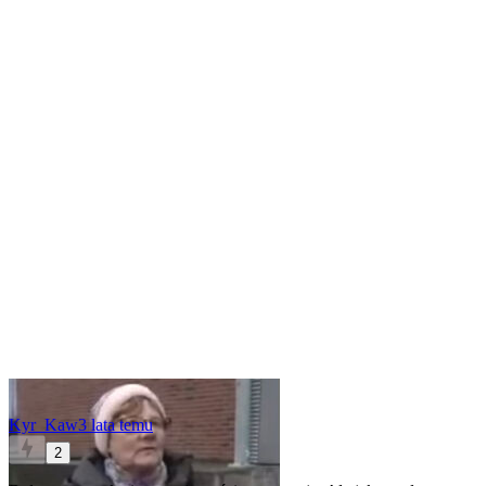
Kyr_Kaw
3 lata temu
2