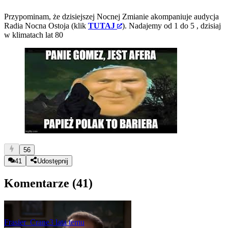
Przypominam, że dzisiejszej Nocnej Zmianie akompaniuje audycja
Radia Nocna Ostoja (klik
TUTAJ
). Nadajemy od 1 do 5
, dzisiaj
w klimatach lat 80
56
41
Udostępnij
Komentarze (
41
)
Frasier_Crane
3 lata temu