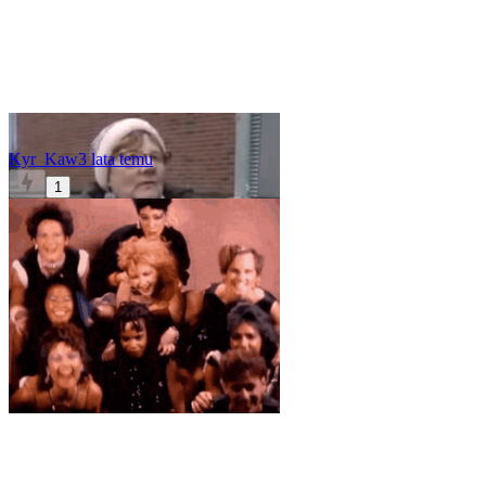
Kyr_Kaw
3 lata temu
1