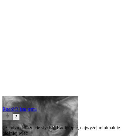
Rudolf
3 lata temu
3
@_hdvn
dobrze cie słychać RadioOpie, najwyżej minimalnie
głośniej wleć