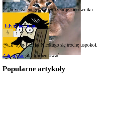
@_hdvn
za enegetyczne przeboje kierowniku
_hdvn
3 lata temu
1
@tak_bylo
Przyjął
Niedługo się trochę uspokoi.
Zaloguj się
aby komentować
Popularne artykuły