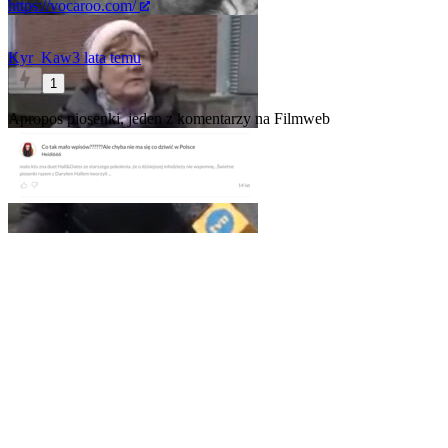
https://vocaroo.com/
Kyr_Kaw
3 lata temu
1
Apropos piosenki, jeden z komentarzy na Filmweb