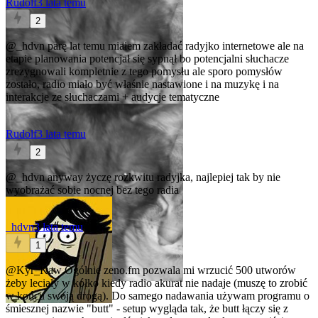
Rudolf
3 lata temu
2
@_hdvn
parę lat temu miałem zakładać radyjko internetowe ale na
etapie planowania potencjał się sypnął bo potencjalni słuchacze
zrezygnowali kompletnie z tego pomysłu ale sporo pomysłów
zostało, radio miało być właśnie nastawione i na muzykę i na
interakcje ze słuchaczami + audycje tematyczne
Rudolf
3 lata temu
2
@_hdvn
anyway życzę rozkwitu radyjka, najlepiej tak by nie
wyobrażać sobie nocnej bez tego radia
_hdvn
3 lata temu
1
@Kyr_Kaw
Ogólnie zeno.fm pozwala mi wrzucić 500 utworów
żeby leciały w kółko kiedy radio akurat nie nadaje (muszę to zrobić
w końcu swoją drogą). Do samego nadawania używam programu o
śmiesznej nazwie "butt" - setup wygląda tak, że butt łączy się z