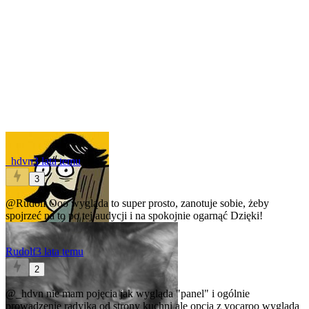
_hdvn
3 lata temu
3
@Rudolf
Ooo wygląda to super prosto, zanotuje sobie, żeby
spojrzeć na to po tej audycji i na spokojnie ogarnąć
Dzięki!
Rudolf
3 lata temu
2
@_hdvn
nie mam pojęcia jak wygląda "panel" i ogólnie
prowadzenie radyjka od strony kuchni ale opcja z vocaroo wygląda