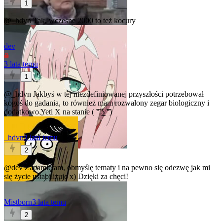
1
@_hdvn
Tak, wczesne 2000 to też kocury
dev
3 lata temu
1
@_hdvn
Jakbyś w tej niezdefiniowanej przyszłości potrzebował
kogoś do gadania, to również mam rozwalony zegar biologiczny i
dodatkowo Yeti X na stanie ( ͡° ͜ʖ ͡°)
_hdvn
3 lata temu
2
@dev
Zapamiętam, obmyślę tematy i na pewno się odezwę jak mi
się życie ustabilizuje x) Dzięki za chęci!
Mistborn
3 lata temu
2