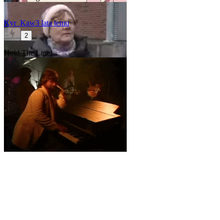
Kyr_Kaw
3 lata temu
2
Hold The Line!