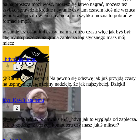
na najprostsza możliwość, możesz się łatwo nagrać, możesz też
szybko sprawdzić krótkie nagranie czy tam czasem ktoś nie wrzuca
w połowie pozdrowień screamera no i szybko można to pobrać w
formacie mp3.
w sumie też ostatnimi czasy mam za dużo czasu więc jak byś był
chętny do poszerzenia grona zaplecza logistycznego masz mój
miecz
_hdvn
3 lata temu
1
@Rudolf
Zapamiętam! Na pewno się odezwę jak już przyjdą czasy
na usprawnienia - miejmy nadzieję, że jak najszybciej. Dzięki!
Kyr_Kaw
3 lata temu
2
@_hdvn
Właśnie, pochwal się
@_hdvn
jak to wygląda od zaplecza.
Jak to godzisz, z pozycji komputera czy masz jakiś mikser?