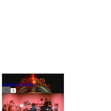
gamlling
3 lata temu
1