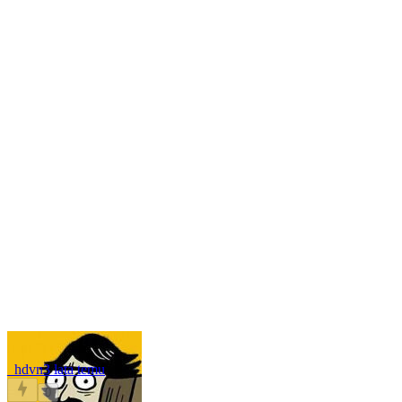
_hdvn
3 lata temu
0