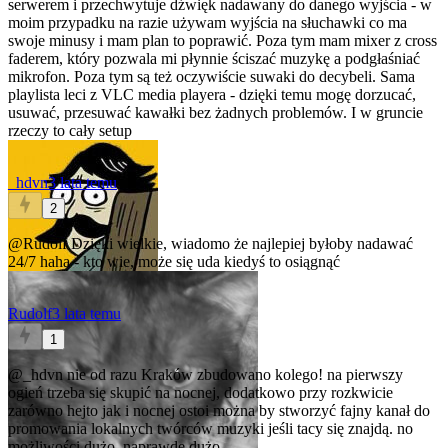
serwerem i przechwytuje dźwięk nadawany do danego wyjścia - w
moim przypadku na razie używam wyjścia na słuchawki co ma
swoje minusy i mam plan to poprawić. Poza tym mam mixer z cross
faderem, który pozwala mi płynnie ściszać muzykę a podgłaśniać
mikrofon. Poza tym są też oczywiście suwaki do decybeli. Sama
playlista leci z VLC media playera - dzięki temu mogę dorzucać,
usuwać, przesuwać kawałki bez żadnych problemów. I w gruncie
rzeczy to cały setup
_hdvn
3 lata temu
2
@Rudolf
Dzięki wielkie, wiadomo że najlepiej byłoby nadawać
24/7 haha - kto wie, może się uda kiedyś to osiągnąć
Rudolf
3 lata temu
1
@_hdvn
nie od razu Kraków zbudowano kolego! na pierwszy
ogień trzeba się skupić na nocnej, dodatkowo przy rozkwicie
zarówno hejto jak i nocnej ostoi można by stworzyć fajny kanał do
promowania lokalnych twórców muzyki jeśli tacy się znajdą. no
możliwości dużo, naprawdę dużo