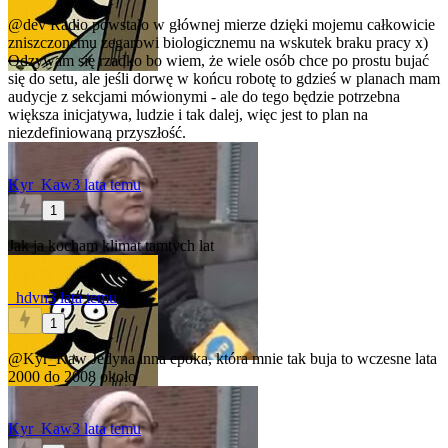
@dev
Radio powstało w głównej mierze dzięki mojemu całkowicie
zniszczonemu zegarowi biologicznemu na wskutek braku pracy x)
Odzywam się rzadko bo wiem, że wiele osób chce po prostu bujać
się do setu, ale jeśli dorwę w końcu robotę to gdzieś w planach mam
audycje z sekcjami mówionymi - ale do tego będzie potrzebna
większa inicjatywa, ludzie i tak dalej, więc jest to plan na
niezdefiniowaną przyszłość.
Kyr_Kaw
3 lata temu
1
Jak ja kocham klimat tamtych lat
_hdvn
3 lata temu
1
@Kyr_Kaw
Jedyna inna epoka, która mnie tak buja to wczesne lata
2000 do 2008 około
Kyr_Kaw
3 lata temu