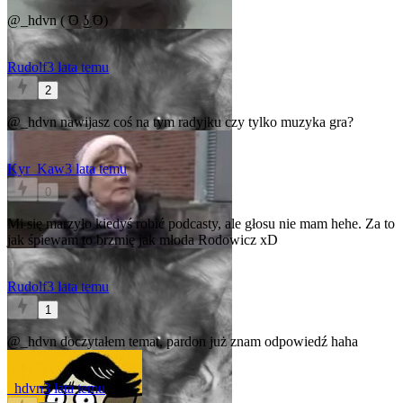
@_hdvn
( ͡ʘ ͜ʖ ͡ʘ)
Rudolf
3 lata temu
2
@_hdvn
nawijasz coś na tym radyjku czy tylko muzyka gra?
Kyr_Kaw
3 lata temu
0
Mi się marzyło kiedyś robić podcasty, ale głosu nie mam hehe. Za to
jak śpiewam to brzmię jak młoda Rodowicz xD
Rudolf
3 lata temu
1
@_hdvn
doczytałem temat, pardon już znam odpowiedź haha
_hdvn
3 lata temu