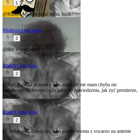
1
@Rudolf
Miałem pisać haha, luzik!
Mistborn
3 lata temu
2
@dev
where pioruny
Rudolf
3 lata temu
2
@Kyr_Kaw
to ja znowu głos mam ale nie mam chyba nic
ciekawego dla szerszej gawiedzi do powiedzenia, jak żyć premierze,
jak żyć
Rudolf
3 lata temu
2
@_hdvn
aslo, dawaj opcje na pozdrowienia z vocaroo na antenie