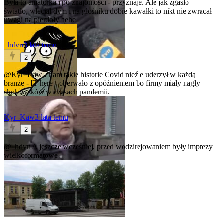
Była to amatorka i po znajomości - przyznaje. Ale jak zgasło
światło, wleciał dym i na głośniku dobre kawałki to nikt nie zwracał
uwagi na pierdoły hehe
_hdvn
3 lata temu
2
@Kyr_Kaw
Znam takie historie
Covid nieźle uderzył w każdą
branże - IT here - oberwało z opóźnieniem bo firmy miały nagły
skok zysków w czasach pandemii.
Kyr_Kaw
3 lata temu
2
@_hdvn
A jeszcze wcześniej, przed wodzirejowaniem były imprezy
wielkoformatowe