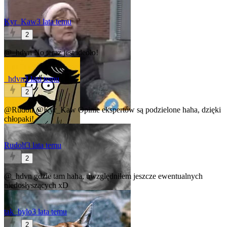
Kyr_Kaw
3 lata temu
2
@_hdvn
No teraz jest ideolo!
_hdvn
3 lata temu
2
@Rudolf
@Kyr_Kaw
Opinie ekspertów są podzielone haha, dzięki
chłopaki!
Rudolf
3 lata temu
2
@_hdvn
gdzie tam haha, uwzględniłem jeszcze ewentualnych
niedosłyszących xD
tak_bylo
3 lata temu
2