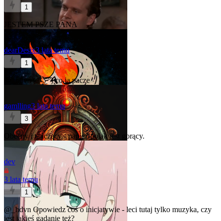
1
JESTEM PSZE PANA
dearDesix
3 lata temu
1
@_hdvn
( ͡° ͜ʖ ͡°) co ja pacze
gamlling
3 lata temu
3
Obecny i tańczący - papież polak jest gorący.
dev
3 lata temu
1
@_hdvn
Opowiedz coś o inicjatywie - leci tutaj tylko muzyka, czy
jest jakieś gadanie też?