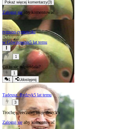
Pokaż więcej komentarzy
(
3
)
Zaloguj się
aby komentować
rymson-rymowski
Debiutant
w
Gównowpis
5 lat temu
1
Co tu się odpierdala?
1
1
Udostępnij
Tadeusz_Rydzyk
5 lat temu
3
Trochę grzeczniej moje dziecko
Zaloguj się
aby komentować