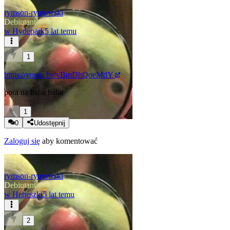
rymson-rymowski
Debiutant
w
Hydepark
5 lat temu
1
https://youtu.be/vBmDhQoeMdY
pora na haba haba
1
0
Udostępnij
Zaloguj się
aby komentować
rymson-rymowski
Debiutant
w
Heheszki
5 lat temu
2