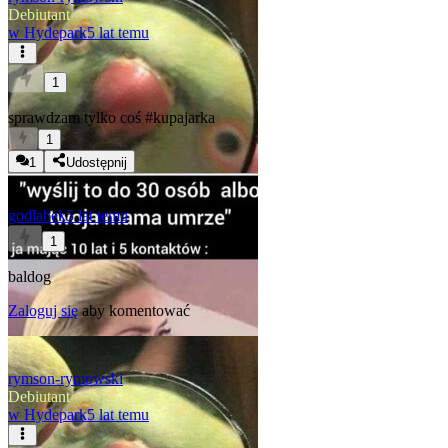
Debiutant
w
Hydepark
5 lat temu
1
sprawdzam tylko coś
#kupajarka
1
1
Udostępnij
godlabek
5 lat temu
1
baldog
Zaloguj się
aby komentować
rymson-rymowski
Debiutant
w
Hydepark
5 lat temu