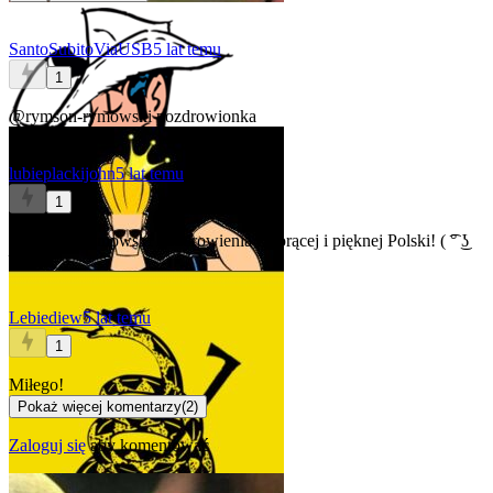
SantoSubitoViaUSB
5 lat temu
1
@rymson-rymowski
pozdrowionka
lubieplackijohn
5 lat temu
1
@rymson-rymowski
Pozdrowienia z gorącej i pięknej Polski! ( ͡° ͜ʖ
͡°)
Lebiediew
5 lat temu
1
Miłego!
Pokaż więcej komentarzy
(
2
)
Zaloguj się
aby komentować