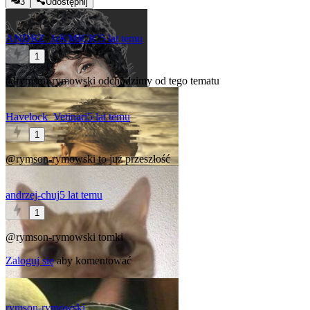
3
Udostępnij
ANDRZ_JzKMICIC
5 lat temu
1
@rymson-rymowski
odchodzimy od tego tematu
Havelock_Vetinari
5 lat temu
1
@rymson-rymowski
to już przeszłość
andrzej-chuj
5 lat temu
1
@rymson-rymowski
tomki
Zaloguj się
aby komentować
rymson-rymowski