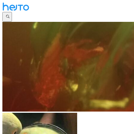
Główna
Dyskusje
Najnowsze
Społeczności
Zaloguj się