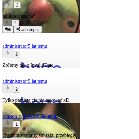
2
od której nocna?
2
6
Udostępnij
administrator
5 lat temu
2
Zróbmy tak o InvalidDate
administrator
5 lat temu
2
Tylko pamiętajcie nie tagować xD
rymson-rymowski
5 lat temu
1
@administrator
ty śmiszku przebiegły