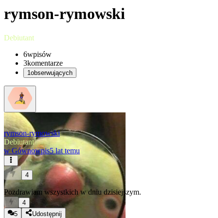
rymson-rymowski
Debiutant
6
wpisów
3
komentarze
1
obserwujących
rymson-rymowski
Debiutant
w
Gównowpis
5 lat temu
4
Pozdrawiam wszystkich w dniu dzisiejszym.
4
5
Udostępnij